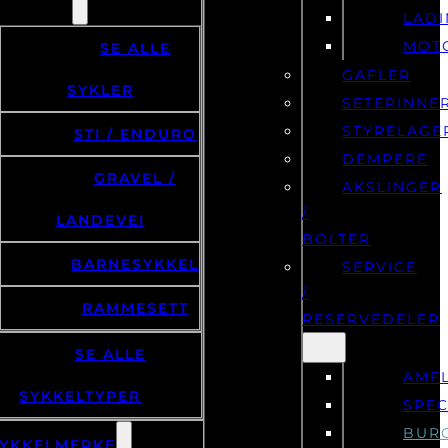
LAD
MOT
SE ALLE
GAFLER
SYKLER
SETEPINNE
STYRELAGE
STI / ENDURO
DEMPERE
GRAVEL /
AKSLINGER
/
LANDEVEI
BOLTER
BARNESYKKEL
SERVICE
/
RAMMESETT
RESERVEDELER
SE ALLE
AMF
SYKKELTYPER
SPEC
BUR
YKKELMERKE