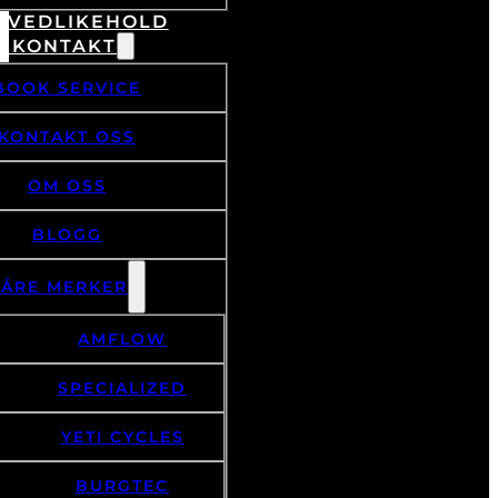
& VEDLIKEHOLD
/ KONTAKT
BOOK SERVICE
KONTAKT OSS
OM OSS
BLOGG
VÅRE MERKER
AMFLOW
SPECIALIZED
YETI CYCLES
BURGTEC