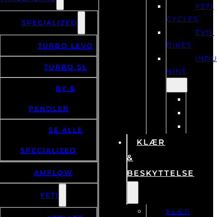
YETI
CYCLES
SPECIALIZED
EVIL
BIKES
TURBO LEVO
IND
TURBO SL
NINE
BY &
PENDLER
SE ALLE
KLÆR
SPECIALIZED
&
AMFLOW
BESKYTTELSE
YETI
KLÆR