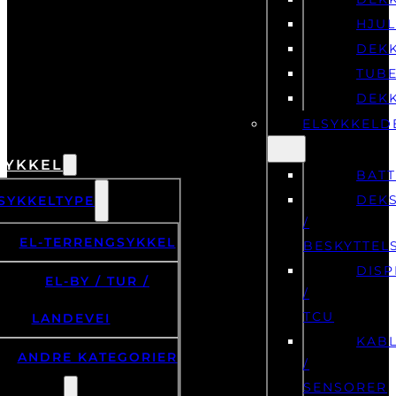
HJU
DEK
TUB
DEK
ELSYKKELD
SYKKEL
BATT
DEK
SYKKELTYPE
/
EL-TERRENGSYKKEL
BESKYTTEL
DISP
EL-BY / TUR /
/
TCU
LANDEVEI
KAB
ANDRE KATEGORIER
/
SENSORER