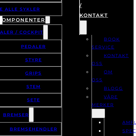
/
E ALLE SYKLER
KONTAKT
KOMPONENTER
ALER / COCKPIT
BOOK
PEDALER
SERVICE
KONTAKT
STYRE
OSS
OM
GRIPS
OSS
STEM
BLOGG
VÅRE
SETE
MERKER
BREMSER
AMF
BREMSEHENDLER
SPEC