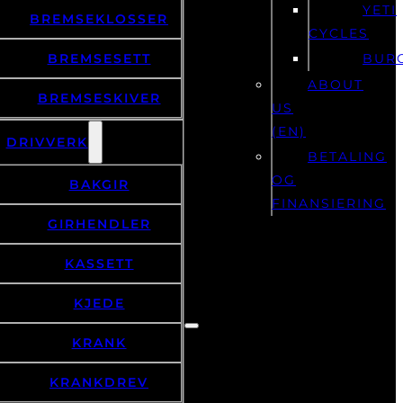
YETI
BREMSEKLOSSER
CYCLES
BREMSESETT
BUR
ABOUT
BREMSESKIVER
US
(EN)
DRIVVERK
BETALING
OG
BAKGIR
FINANSIERING
GIRHENDLER
KASSETT
KJEDE
KRANK
KRANKDREV