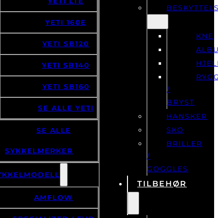
YETI LTE
BESKYTTEL
YETI 160E
KNE
YETI SB120
ALB
HJE
YETI SB140
RYG
YETI SB160
/
BRYST
SE ALLE YETI
HANSKER
SKO
SE ALLE
BRILLER
SYKKELMERKER
/
GOGGLES
YKKELMODELL
TILBEHØR
AMFLOW