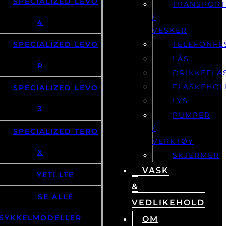
SPECIALIZED LEVO
TRANSPOR
/
4
VESKER
SPECIALIZED LEVO
TELEFONFE
LÅS
R
DRIKKEFLA
FLASKEHOL
SPECIALIZED LEVO
LYS
3
PUMPER
/
SPECIALIZED TERO
VERKTØY
X
SKJERMER
VASK
YETI LTE
&
SE ALLE
VEDLIKEHOLD
SYKKELMODELLER
OM