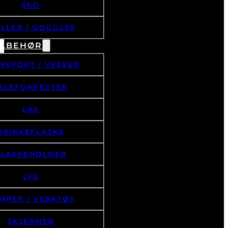
SKO
ILLER / GOGGLES
ILBEHØR
NSPORT / VESKER
ELEFONFESTER
LÅS
DRIKKEFLASKE
FLASKEHOLDER
LYS
MPER / VERKTØY
SKJERMER