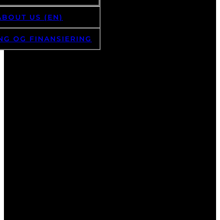
ABOUT US (EN)
NG OG FINANSIERING