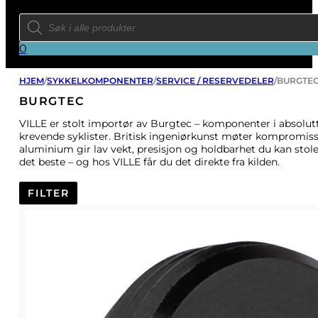
Products
search
0
HJEM
/
SYKKELKOMPONENTER
/
SERVICE / RESERVEDELER
/
BURGTE
BURGTEC
VILLE er stolt importør av Burgtec – komponenter i absolut
krevende syklister. Britisk ingeniørkunst møter kompromisslø
aluminium gir lav vekt, presisjon og holdbarhet du kan stole 
det beste – og hos VILLE får du det direkte fra kilden.
FILTER