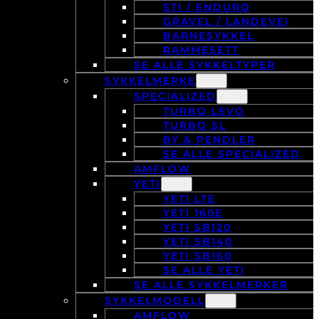
STI / ENDURO
GRAVEL / LANDEVEI
BARNESYKKEL
RAMMESETT
SE ALLE SYKKELTYPER
SYKKELMERKE
SPECIALIZED
TURBO LEVO
TURBO SL
BY & PENDLER
SE ALLE SPECIALIZED
AMFLOW
YETI
YETI LTE
YETI 160E
YETI SB120
YETI SB140
YETI SB160
SE ALLE YETI
SE ALLE SYKKELMERKER
SYKKELMODELL
AMFLOW