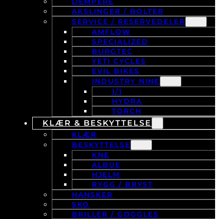
DEMPERE
AKSLINGER / BOLTER
SERVICE / RESERVEDELER
AMFLOW
SPECIALIZED
BURGTEC
YETI CYCLES
EVIL BIKES
INDUSTRY NINE
1/1
HYDRA
TORCH
KLÆR & BESKYTTELSE
KLÆR
BESKYTTELSE
KNE
ALBUE
HJELM
RYGG / BRYST
HANSKER
SKO
BRILLER / GOGGLES