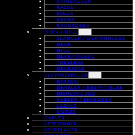
GIRHENDLER
KASSETT
KJEDE
KRANK
KRANKDREV
DEKK / HJUL
SLANGER / DEKKINNLEGG
DEKK
HJUL
DEKKINNLEGG
TUBELESS
DEKKSPAK
ELSYKKELDELER
BATTERI
DEKSLER / BESKYTTELSE
DISPLAY / TCU
KABLER / SENSORER
LADING
MOTOR
GAFLER
SETEPINNER
STYRELAGER