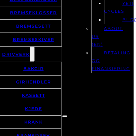
YETI
CYCLES
BREMSEKLOSSER
BUR
BREMSESETT
ABOUT
US
BREMSESKIVER
(EN)
BETALING
DRIVVERK
OG
BAKGIR
FINANSIERING
GIRHENDLER
KASSETT
KJEDE
KRANK
KRANKDREV