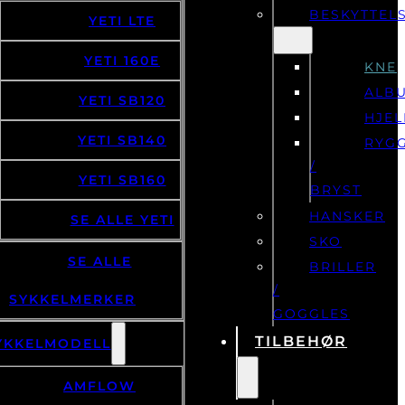
BESKYTTEL
YETI LTE
YETI 160E
KNE
ALB
YETI SB120
HJE
YETI SB140
RYG
/
YETI SB160
BRYST
HANSKER
SE ALLE YETI
SKO
SE ALLE
BRILLER
/
SYKKELMERKER
GOGGLES
TILBEHØR
YKKELMODELL
AMFLOW