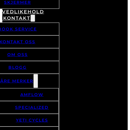
SKJERMER
& VEDLIKEHOLD
/ KONTAKT
BOOK SERVICE
KONTAKT OSS
OM OSS
BLOGG
VÅRE MERKER
AMFLOW
SPECIALIZED
YETI CYCLES