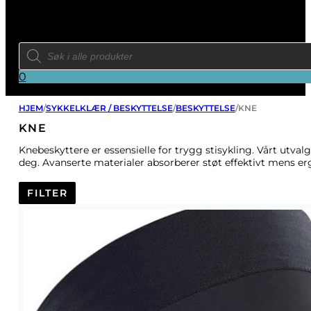
Products
search
0
HJEM
/
SYKKELKLÆR / BESKYTTELSE
/
BESKYTTELSE
/
KNE
KNE
Knebeskyttere er essensielle for trygg stisykling. Vårt utval
deg. Avanserte materialer absorberer støt effektivt mens er
FILTER