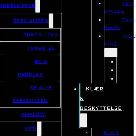
YETI
YKKELMERKE
CYCLES
EVIL
SPECIALIZED
BIKES
TURBO LEVO
IND
NINE
TURBO SL
BY &
PENDLER
SE ALLE
KLÆR
&
SPECIALIZED
BESKYTTELSE
AMFLOW
YETI
KLÆR