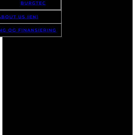
BURGTEC
ABOUT US (EN)
NG OG FINANSIERING