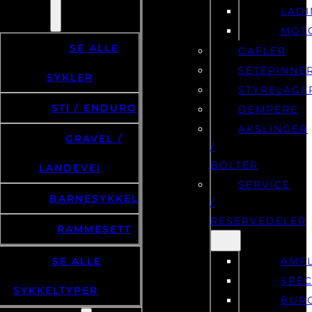
LAD
MOT
SE ALLE
GAFLER
SETEPINNE
SYKLER
STYRELAGE
STI / ENDURO
DEMPERE
AKSLINGER
GRAVEL /
/
BOLTER
LANDEVEI
SERVICE
BARNESYKKEL
/
RESERVEDELER
RAMMESETT
SE ALLE
AMF
SPEC
SYKKELTYPER
BUR