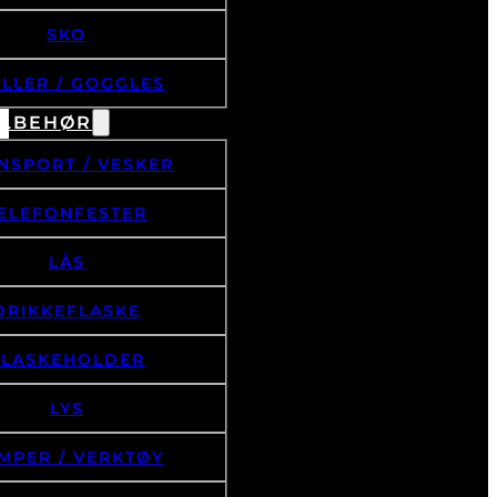
SKO
ILLER / GOGGLES
ILBEHØR
NSPORT / VESKER
ELEFONFESTER
LÅS
DRIKKEFLASKE
FLASKEHOLDER
LYS
MPER / VERKTØY