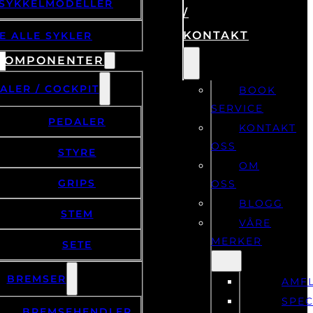
SYKKELMODELLER
/
KONTAKT
E ALLE SYKLER
KOMPONENTER
ALER / COCKPIT
BOOK
SERVICE
PEDALER
KONTAKT
OSS
STYRE
OM
GRIPS
OSS
BLOGG
STEM
VÅRE
MERKER
SETE
BREMSER
AMF
SPEC
BREMSEHENDLER