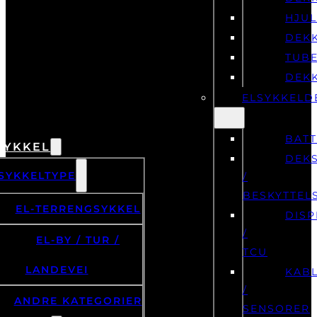
HJU
DEK
TUB
DEK
ELSYKKELD
BATT
SYKKEL
DEK
SYKKELTYPE
/
BESKYTTEL
EL-TERRENGSYKKEL
DISP
/
EL-BY / TUR /
TCU
LANDEVEI
KAB
/
ANDRE KATEGORIER
SENSORER