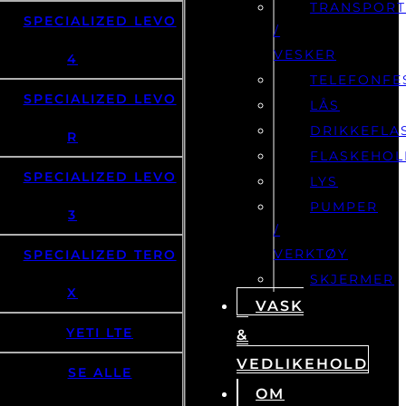
TRANSPOR
SPECIALIZED LEVO
/
VESKER
4
TELEFONFE
SPECIALIZED LEVO
LÅS
DRIKKEFLA
R
FLASKEHOL
SPECIALIZED LEVO
LYS
PUMPER
3
/
VERKTØY
SPECIALIZED TERO
SKJERMER
X
VASK
YETI LTE
&
VEDLIKEHOLD
SE ALLE
OM