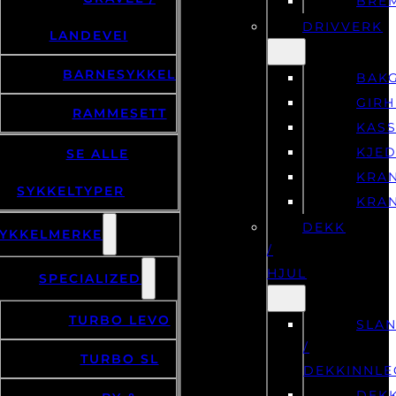
BRE
DRIVVERK
LANDEVEI
BARNESYKKEL
BAKG
GIR
RAMMESETT
KASS
KJE
SE ALLE
KRA
SYKKELTYPER
KRA
DEKK
YKKELMERKE
/
HJUL
SPECIALIZED
TURBO LEVO
SLA
/
TURBO SL
DEKKINNLE
DEK