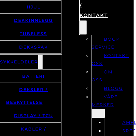
/
HJUL
KONTAKT
DEKKINNLEGG
TUBELESS
BOOK
DEKKSPAK
SERVICE
KONTAKT
LSYKKELDELER
OSS
OM
BATTERI
OSS
BLOGG
DEKSLER /
VÅRE
BESKYTTELSE
MERKER
DISPLAY / TCU
AMF
KABLER /
SPEC