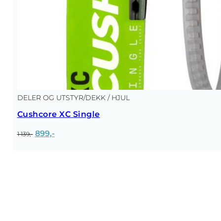
DELER OG UTSTYR
/
DEKK / HJUL
Cushcore XC Single
Opprinnelig
Nåværende
899,-
1 139,-
pris
pris
var:
er:
1
899,-.
139,-.