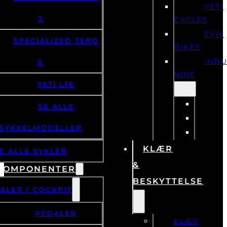
YETI
3
CYCLES
EVIL
SPECIALIZED TERO
BIKES
IND
X
NINE
YETI LTE
SE ALLE
SYKKELMODELLER
KLÆR
E ALLE SYKLER
&
KOMPONENTER
BESKYTTELSE
ALER / COCKPIT
PEDALER
KLÆR