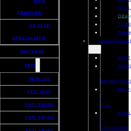
BY &
HJU
PENDLER
DEK
TUB
SE ALLE
DEK
SPECIALIZED
ELSYKKELD
AMFLOW
BATT
YETI
DEK
/
YETI LTE
BESKYTTEL
DISP
YETI 160E
/
YETI SB120
TCU
KAB
YETI SB140
/
SENSORER
YETI SB160