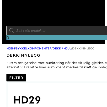
Products
search
0
HJEM
/
SYKKELKOMPONENTER
/
DEKK / HJUL
/
DEKKINNLEGG
DEKKINNLEGG
Ekstra beskyttelse mot punktering når det virkelig gjelder. 
alternativ. Fra lette liner som knapt merkes til kraftige innl
FILTER