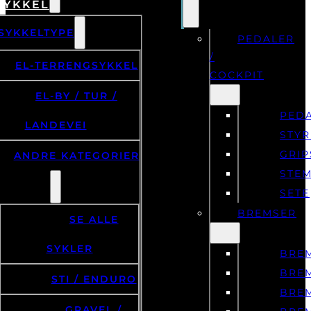
SYKKEL
SYKKELTYPE
PEDALER
/
EL-TERRENGSYKKEL
COCKPIT
EL-BY / TUR /
PED
LANDEVEI
STYR
GRIP
ANDRE KATEGORIER
STE
SETE
BREMSER
SE ALLE
SYKLER
BRE
BRE
STI / ENDURO
BRE
GRAVEL /