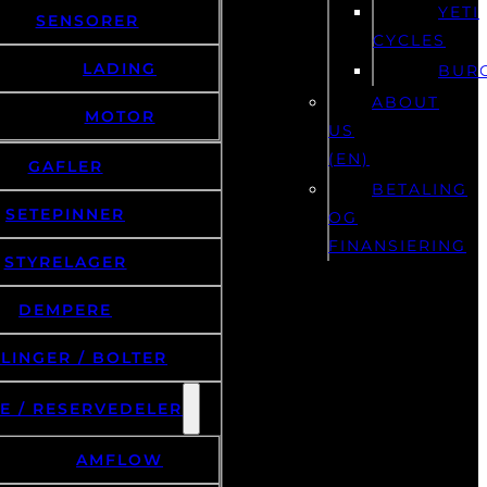
YETI
SENSORER
CYCLES
LADING
BUR
ABOUT
MOTOR
US
(EN)
GAFLER
BETALING
SETEPINNER
OG
FINANSIERING
STYRELAGER
DEMPERE
LINGER / BOLTER
E / RESERVEDELER
AMFLOW