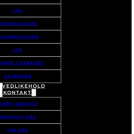
LÅS
DRIKKEFLASKE
FLASKEHOLDER
LYS
MPER / VERKTØY
SKJERMER
& VEDLIKEHOLD
/ KONTAKT
BOOK SERVICE
KONTAKT OSS
OM OSS