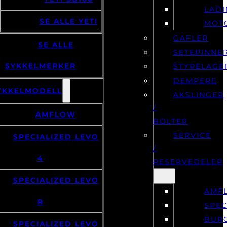
LAD
SE ALLE YETI
MOT
GAFLER
SE ALLE
SETEPINNE
SYKKELMERKER
STYRELAGE
DEMPERE
YKKELMODELL
AKSLINGER
/
AMFLOW
BOLTER
SERVICE
SPECIALIZED LEVO
/
4
RESERVEDELER
SPECIALIZED LEVO
AMF
R
SPEC
BUR
SPECIALIZED LEVO