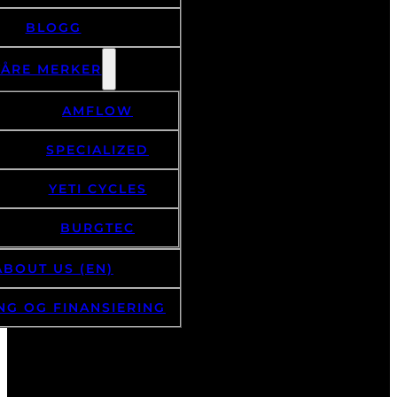
BLOGG
VÅRE MERKER
AMFLOW
SPECIALIZED
YETI CYCLES
BURGTEC
ABOUT US (EN)
NG OG FINANSIERING