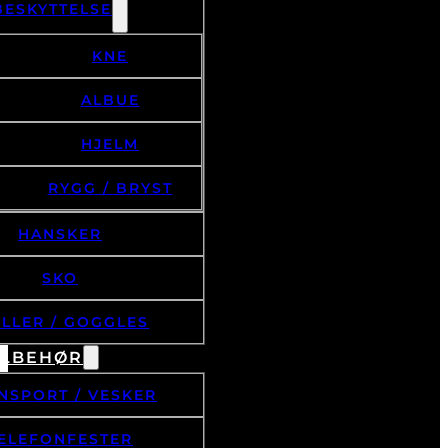
BESKYTTELSE
KNE
ALBUE
HJELM
RYGG / BRYST
HANSKER
SKO
ILLER / GOGGLES
ILBEHØR
NSPORT / VESKER
ELEFONFESTER