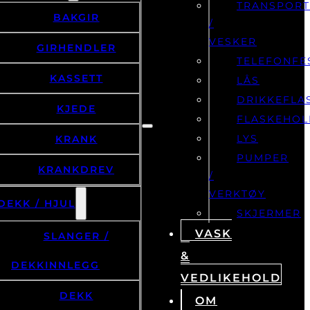
TRANSPOR
BAKGIR
/
VESKER
GIRHENDLER
TELEFONFE
KASSETT
LÅS
DRIKKEFLA
KJEDE
FLASKEHOL
LYS
KRANK
PUMPER
KRANKDREV
/
VERKTØY
DEKK / HJUL
SKJERMER
VASK
SLANGER /
&
DEKKINNLEGG
VEDLIKEHOLD
DEKK
OM