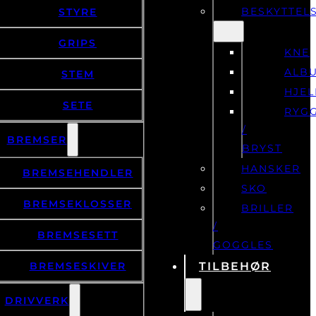
BESKYTTEL
STYRE
GRIPS
KNE
ALB
STEM
HJE
SETE
RYG
/
BREMSER
BRYST
HANSKER
BREMSEHENDLER
SKO
BREMSEKLOSSER
BRILLER
/
BREMSESETT
GOGGLES
BREMSESKIVER
TILBEHØR
DRIVVERK