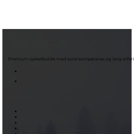
Premium sykkelbutikk med solid kompetanse og lang erfaring 
Forbruker
Kjøpsvilkår
Betaling & Finansiering
Frakt og retur
Personvern