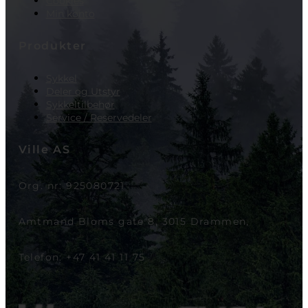
Cookies
Min konto
Produkter
Sykkel
Deler og Utstyr
Sykkeltilbehør
Service / Reservedeler
Ville AS
Org. nr: 925080721
Amtmand Bloms gate 8, 3015 Drammen,
Telefon: +47 41 41 11 75