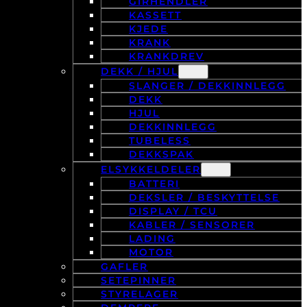
GIRHENDLER
KASSETT
KJEDE
KRANK
KRANKDREV
DEKK / HJUL
SLANGER / DEKKINNLEGG
DEKK
HJUL
DEKKINNLEGG
TUBELESS
DEKKSPAK
ELSYKKELDELER
BATTERI
DEKSLER / BESKYTTELSE
DISPLAY / TCU
KABLER / SENSORER
LADING
MOTOR
GAFLER
SETEPINNER
STYRELAGER