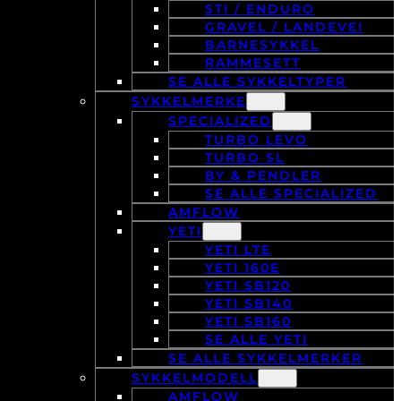
STI / ENDURO
GRAVEL / LANDEVEI
BARNESYKKEL
RAMMESETT
SE ALLE SYKKELTYPER
SYKKELMERKE
SPECIALIZED
TURBO LEVO
TURBO SL
BY & PENDLER
SE ALLE SPECIALIZED
AMFLOW
YETI
YETI LTE
YETI 160E
YETI SB120
YETI SB140
YETI SB160
SE ALLE YETI
SE ALLE SYKKELMERKER
SYKKELMODELL
AMFLOW