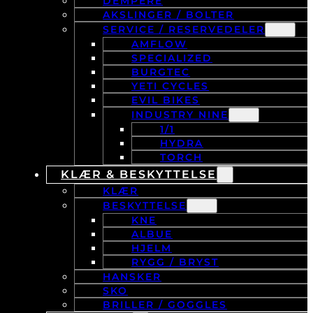
DEMPERE
AKSLINGER / BOLTER
SERVICE / RESERVEDELER
AMFLOW
SPECIALIZED
BURGTEC
YETI CYCLES
EVIL BIKES
INDUSTRY NINE
1/1
HYDRA
TORCH
KLÆR & BESKYTTELSE
KLÆR
BESKYTTELSE
KNE
ALBUE
HJELM
RYGG / BRYST
HANSKER
SKO
BRILLER / GOGGLES