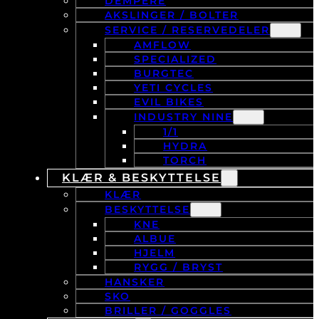
DEMPERE
AKSLINGER / BOLTER
SERVICE / RESERVEDELER
AMFLOW
SPECIALIZED
BURGTEC
YETI CYCLES
EVIL BIKES
INDUSTRY NINE
1/1
HYDRA
TORCH
KLÆR & BESKYTTELSE
KLÆR
BESKYTTELSE
KNE
ALBUE
HJELM
RYGG / BRYST
HANSKER
SKO
BRILLER / GOGGLES