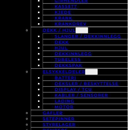
GIRHENDLER
KASSETT
KJEDE
KRANK
KRANKDREV
DEKK / HJUL
SLANGER / DEKKINNLEGG
DEKK
HJUL
DEKKINNLEGG
TUBELESS
DEKKSPAK
ELSYKKELDELER
BATTERI
DEKSLER / BESKYTTELSE
DISPLAY / TCU
KABLER / SENSORER
LADING
MOTOR
GAFLER
SETEPINNER
STYRELAGER