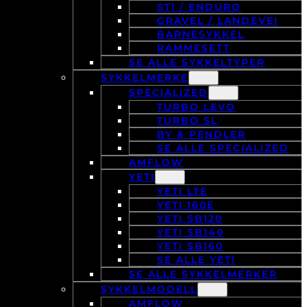
STI / ENDURO
GRAVEL / LANDEVEI
BARNESYKKEL
RAMMESETT
SE ALLE SYKKELTYPER
SYKKELMERKE
SPECIALIZED
TURBO LEVO
TURBO SL
BY & PENDLER
SE ALLE SPECIALIZED
AMFLOW
YETI
YETI LTE
YETI 160E
YETI SB120
YETI SB140
YETI SB160
SE ALLE YETI
SE ALLE SYKKELMERKER
SYKKELMODELL
AMFLOW