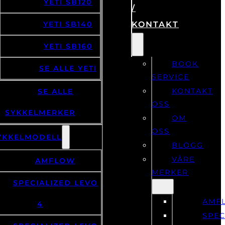
YETI SB120
/
YETI SB140
KONTAKT
YETI SB160
BOOK
SE ALLE YETI
SERVICE
KONTAKT
SE ALLE
OSS
SYKKELMERKER
OM
OSS
YKKELMODELL
BLOGG
VÅRE
AMFLOW
MERKER
SPECIALIZED LEVO
AMF
4
SPEC