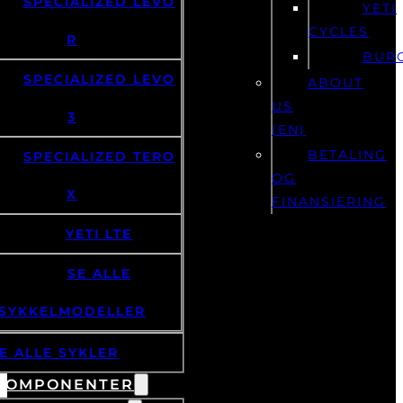
SPECIALIZED LEVO
YETI
CYCLES
R
BUR
SPECIALIZED LEVO
ABOUT
US
3
(EN)
BETALING
SPECIALIZED TERO
OG
X
FINANSIERING
YETI LTE
SE ALLE
SYKKELMODELLER
E ALLE SYKLER
KOMPONENTER