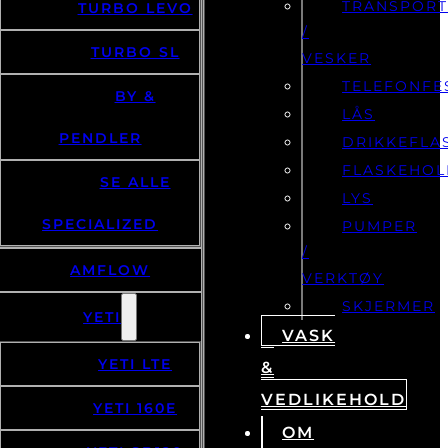
TRANSPOR
TURBO LEVO
/
TURBO SL
VESKER
TELEFONFE
BY &
LÅS
PENDLER
DRIKKEFLA
FLASKEHOL
SE ALLE
LYS
SPECIALIZED
PUMPER
/
AMFLOW
VERKTØY
SKJERMER
YETI
VASK
YETI LTE
&
VEDLIKEHOLD
YETI 160E
OM