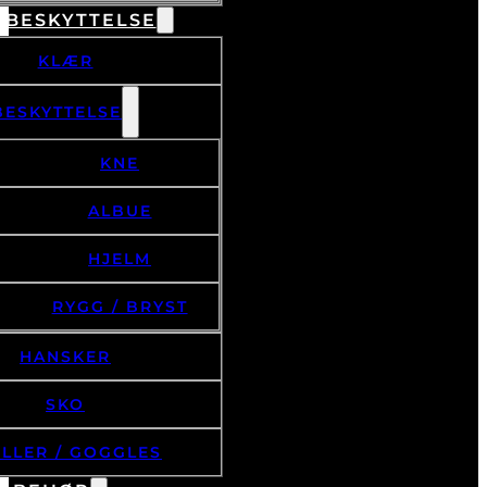
 BESKYTTELSE
KLÆR
BESKYTTELSE
KNE
ALBUE
HJELM
RYGG / BRYST
HANSKER
SKO
ILLER / GOGGLES