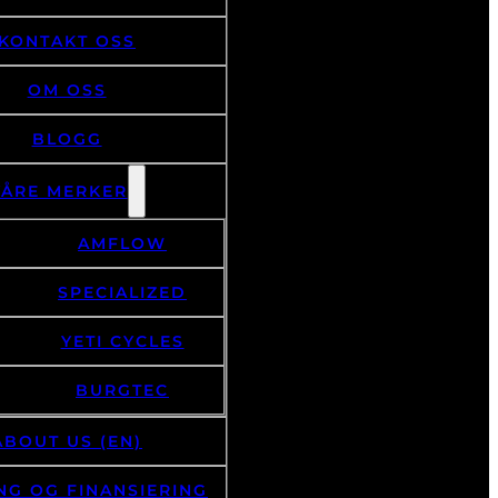
KONTAKT OSS
OM OSS
BLOGG
VÅRE MERKER
AMFLOW
SPECIALIZED
YETI CYCLES
BURGTEC
ABOUT US (EN)
NG OG FINANSIERING