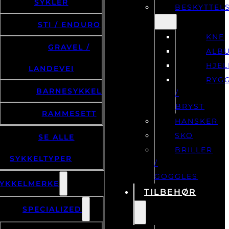
SYKLER
BESKYTTEL
STI / ENDURO
KNE
GRAVEL /
ALB
HJE
LANDEVEI
RYG
BARNESYKKEL
/
BRYST
RAMMESETT
HANSKER
SKO
SE ALLE
BRILLER
SYKKELTYPER
/
GOGGLES
YKKELMERKE
TILBEHØR
SPECIALIZED