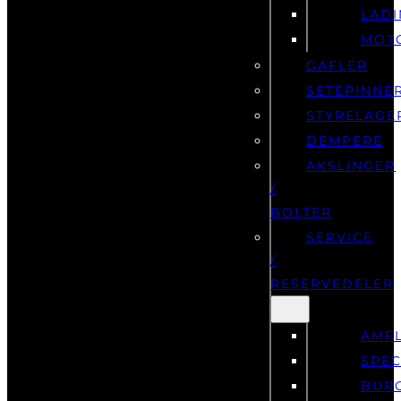
LAD
MOT
GAFLER
SETEPINNE
STYRELAGE
DEMPERE
AKSLINGER
/
BOLTER
SERVICE
/
RESERVEDELER
AMF
SPEC
BUR