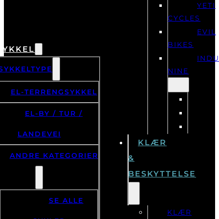
YETI
CYCLES
EVIL
BIKES
SYKKEL
IND
SYKKELTYPE
NINE
EL-TERRENGSYKKEL
EL-BY / TUR /
LANDEVEI
KLÆR
ANDRE KATEGORIER
&
BESKYTTELSE
SE ALLE
KLÆR