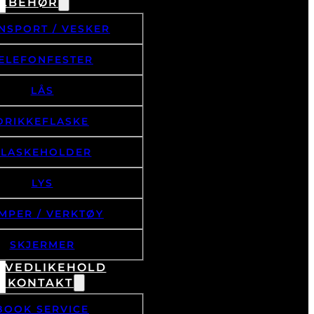
ILBEHØR
NSPORT / VESKER
ELEFONFESTER
LÅS
DRIKKEFLASKE
FLASKEHOLDER
LYS
MPER / VERKTØY
SKJERMER
& VEDLIKEHOLD
/ KONTAKT
BOOK SERVICE