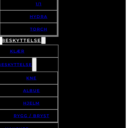
HYDRA
TORCH
 BESKYTTELSE
KLÆR
BESKYTTELSE
KNE
ALBUE
HJELM
RYGG / BRYST
HANSKER