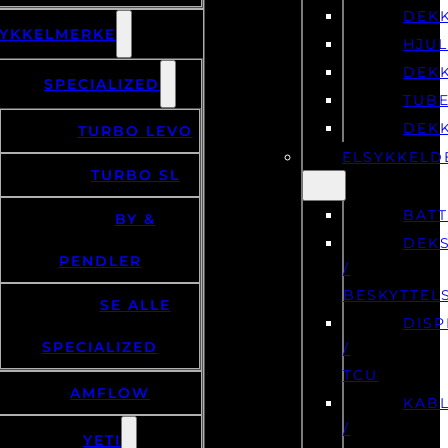
YKKELMERKE
HJU
DEK
SPECIALIZED
TUB
DEK
TURBO LEVO
ELSYKKELD
TURBO SL
BATT
BY &
DEK
PENDLER
/
BESKYTTEL
SE ALLE
DISP
SPECIALIZED
/
TCU
AMFLOW
KAB
/
YETI
SENSORER