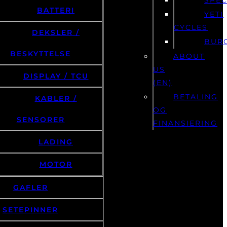
BATTERI
YETI
CYCLES
DEKSLER /
BUR
BESKYTTELSE
ABOUT
US
DISPLAY / TCU
(EN)
BETALING
KABLER /
OG
SENSORER
FINANSIERING
LADING
MOTOR
GAFLER
SETEPINNER
STYRELAGER