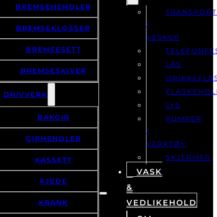
TRANSPOR
/
BREMSEKLOSSER
VESKER
BREMSESETT
TELEFONFE
LÅS
BREMSESKIVER
DRIKKEFLA
FLASKEHOL
DRIVVERK
LYS
BAKGIR
PUMPER
/
GIRHENDLER
VERKTØY
SKJERMER
KASSETT
VASK
KJEDE
&
KRANK
VEDLIKEHOLD
OM
KRANKDREV