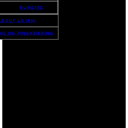
BURGTEC
ABOUT US (EN)
NG OG FINANSIERING