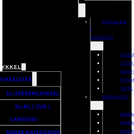
PEDALER
/
COCKPIT
PED
STYR
SYKKEL
GRIP
SYKKELTYPE
STE
SETE
EL-TERRENGSYKKEL
BREMSER
EL-BY / TUR /
BRE
LANDEVEI
BRE
BRE
ANDRE KATEGORIER
BRE