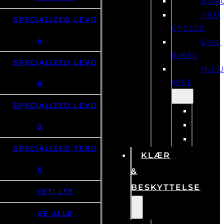
YETI
SPECIALIZED LEVO
CYCLES
4
EVIL
BIKES
SPECIALIZED LEVO
IND
NINE
R
SPECIALIZED LEVO
3
SPECIALIZED TERO
KLÆR
X
&
BESKYTTELSE
YETI LTE
SE ALLE
KLÆR