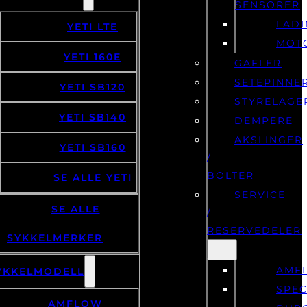
LAD
YETI LTE
MOT
YETI 160E
GAFLER
SETEPINNE
YETI SB120
STYRELAGE
YETI SB140
DEMPERE
AKSLINGER
YETI SB160
/
BOLTER
SE ALLE YETI
SERVICE
SE ALLE
/
RESERVEDELER
SYKKELMERKER
AMF
YKKELMODELL
SPEC
AMFLOW
BUR