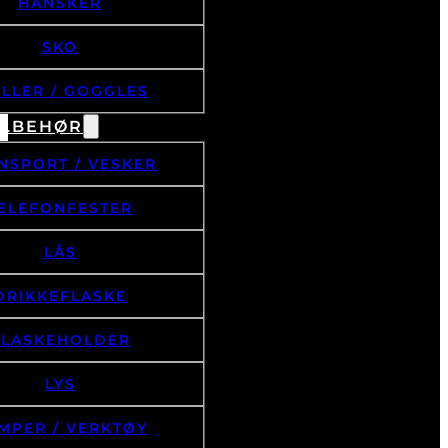
SKO
ILLER / GOGGLES
ILBEHØR
NSPORT / VESKER
ELEFONFESTER
LÅS
DRIKKEFLASKE
FLASKEHOLDER
LYS
MPER / VERKTØY