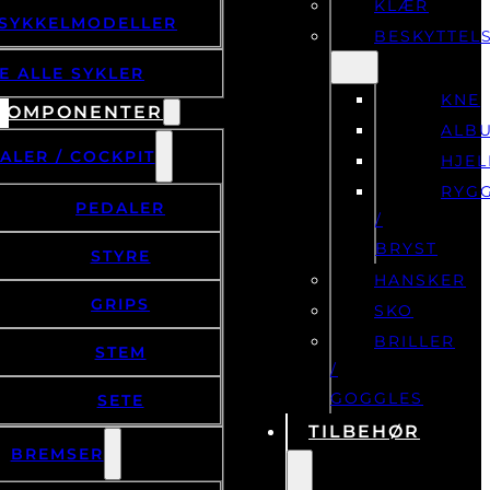
SYKKELMODELLER
BESKYTTEL
E ALLE SYKLER
KNE
KOMPONENTER
ALB
ALER / COCKPIT
HJE
RYG
PEDALER
/
BRYST
STYRE
HANSKER
GRIPS
SKO
BRILLER
STEM
/
GOGGLES
SETE
TILBEHØR
BREMSER
BREMSEHENDLER