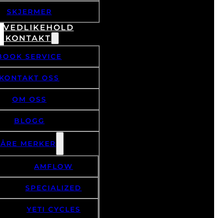
SKJERMER
& VEDLIKEHOLD
/ KONTAKT
BOOK SERVICE
KONTAKT OSS
OM OSS
BLOGG
VÅRE MERKER
AMFLOW
SPECIALIZED
YETI CYCLES