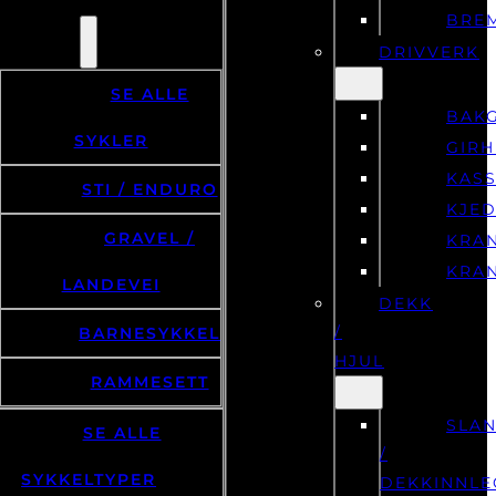
DRIVVERK
SE ALLE
BAKG
SYKLER
GIR
KASS
STI / ENDURO
KJE
GRAVEL /
KRA
KRA
LANDEVEI
DEKK
/
BARNESYKKEL
HJUL
RAMMESETT
SLA
SE ALLE
/
SYKKELTYPER
DEKKINNLE
DEK