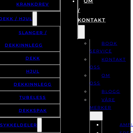
/
DEKK / HJUL
KONTAKT
SLANGER /
BOOK
DEKKINNLEGG
SERVICE
DEKK
KONTAKT
OSS
HJUL
OM
OSS
DEKKINNLEGG
BLOGG
TUBELESS
VÅRE
MERKER
DEKKSPAK
AMF
LSYKKELDELER
SPEC