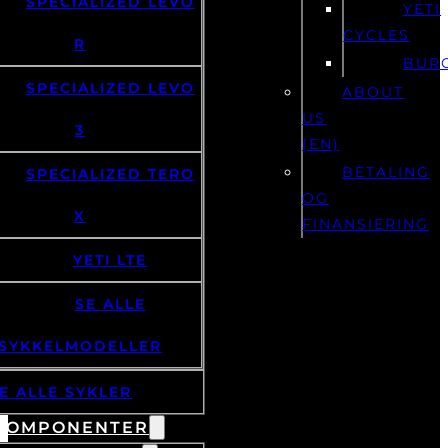
SPECIALIZED LEVO
YETI
CYCLES
R
BUR
SPECIALIZED LEVO
ABOUT
US
3
(EN)
BETALING
SPECIALIZED TERO
OG
X
FINANSIERING
YETI LTE
SE ALLE
SYKKELMODELLER
E ALLE SYKLER
KOMPONENTER