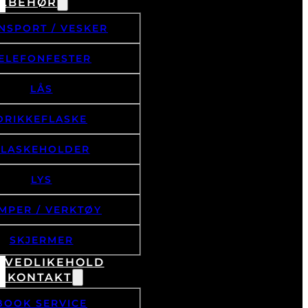
ILBEHØR
NSPORT / VESKER
ELEFONFESTER
LÅS
DRIKKEFLASKE
FLASKEHOLDER
LYS
MPER / VERKTØY
SKJERMER
& VEDLIKEHOLD
/ KONTAKT
BOOK SERVICE