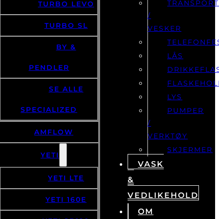
TRANSPOR
TURBO LEVO
/
TURBO SL
VESKER
TELEFONFE
BY &
LÅS
PENDLER
DRIKKEFLA
FLASKEHOL
SE ALLE
LYS
SPECIALIZED
PUMPER
/
AMFLOW
VERKTØY
SKJERMER
YETI
VASK
YETI LTE
&
VEDLIKEHOLD
YETI 160E
OM