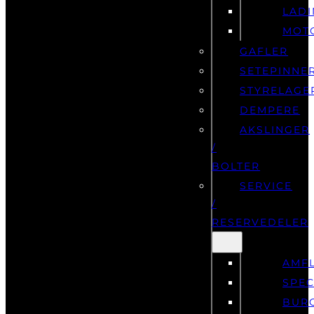
LAD
MOT
GAFLER
SETEPINNE
STYRELAGE
DEMPERE
AKSLINGER
/
BOLTER
SERVICE
/
RESERVEDELER
AMF
SPEC
BUR