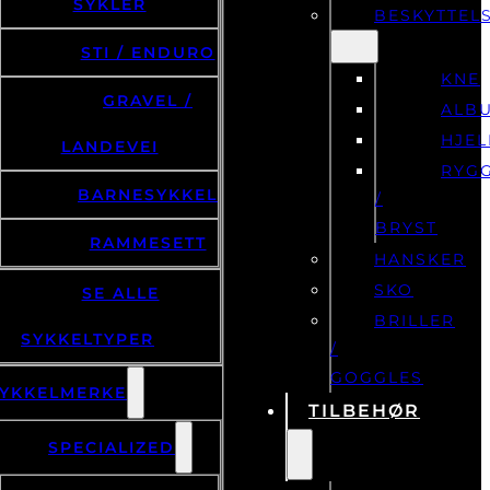
SYKLER
BESKYTTEL
STI / ENDURO
KNE
GRAVEL /
ALB
HJE
LANDEVEI
RYG
BARNESYKKEL
/
BRYST
RAMMESETT
HANSKER
SKO
SE ALLE
BRILLER
SYKKELTYPER
/
GOGGLES
YKKELMERKE
TILBEHØR
SPECIALIZED