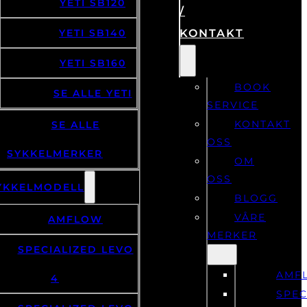
YETI SB120
/
YETI SB140
KONTAKT
YETI SB160
BOOK
SE ALLE YETI
SERVICE
KONTAKT
SE ALLE
OSS
SYKKELMERKER
OM
OSS
YKKELMODELL
BLOGG
VÅRE
AMFLOW
MERKER
SPECIALIZED LEVO
AMF
4
SPEC