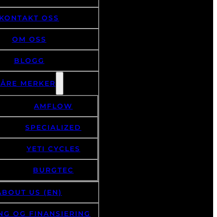
KONTAKT OSS
OM OSS
BLOGG
VÅRE MERKER
AMFLOW
SPECIALIZED
YETI CYCLES
BURGTEC
ABOUT US (EN)
NG OG FINANSIERING