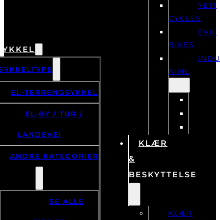
YETI
CYCLES
EVIL
BIKES
SYKKEL
IND
SYKKELTYPE
NINE
EL-TERRENGSYKKEL
EL-BY / TUR /
LANDEVEI
KLÆR
ANDRE KATEGORIER
&
BESKYTTELSE
SE ALLE
KLÆR