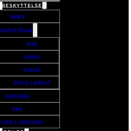
 BESKYTTELSE
KLÆR
BESKYTTELSE
KNE
ALBUE
HJELM
RYGG / BRYST
HANSKER
SKO
ILLER / GOGGLES