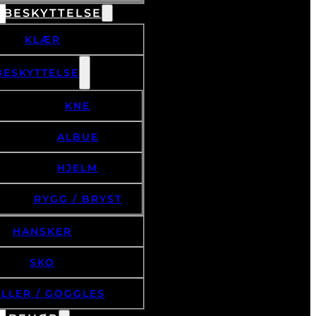
 BESKYTTELSE
KLÆR
BESKYTTELSE
KNE
ALBUE
HJELM
RYGG / BRYST
HANSKER
SKO
ILLER / GOGGLES