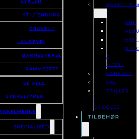
SYKLER
BESKYTTEL
STI / ENDURO
KNE
GRAVEL /
ALB
HJE
LANDEVEI
RYG
BARNESYKKEL
/
BRYST
RAMMESETT
HANSKER
SKO
SE ALLE
BRILLER
SYKKELTYPER
/
GOGGLES
YKKELMERKE
TILBEHØR
SPECIALIZED