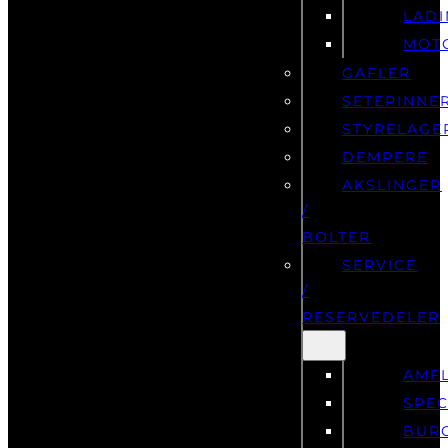
LAD
MOT
GAFLER
SETEPINNE
STYRELAGE
DEMPERE
AKSLINGER
/
BOLTER
SERVICE
/
RESERVEDELER
AMF
SPEC
BUR