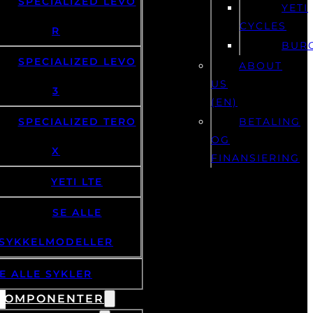
SPECIALIZED LEVO
YETI
CYCLES
R
BUR
SPECIALIZED LEVO
ABOUT
US
3
(EN)
SPECIALIZED TERO
BETALING
OG
X
FINANSIERING
YETI LTE
SE ALLE
SYKKELMODELLER
E ALLE SYKLER
KOMPONENTER