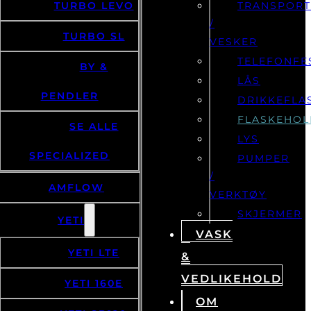
TURBO LEVO
TRANSPOR
/
TURBO SL
VESKER
TELEFONFE
BY &
LÅS
PENDLER
DRIKKEFLA
FLASKEHOL
SE ALLE
LYS
SPECIALIZED
PUMPER
/
AMFLOW
VERKTØY
SKJERMER
YETI
VASK
YETI LTE
&
VEDLIKEHOLD
YETI 160E
OM