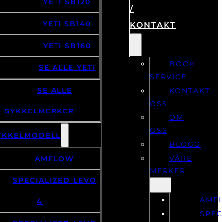
YETI SB120
/
YETI SB140
KONTAKT
YETI SB160
BOOK
SE ALLE YETI
SERVICE
SE ALLE
KONTAKT
OSS
SYKKELMERKER
OM
OSS
YKKELMODELL
BLOGG
VÅRE
AMFLOW
MERKER
SPECIALIZED LEVO
AMF
4
SPEC