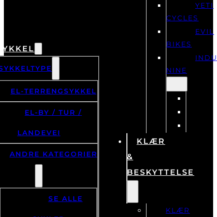
YETI
CYCLES
EVIL
BIKES
SYKKEL
IND
SYKKELTYPE
NINE
EL-TERRENGSYKKEL
EL-BY / TUR /
LANDEVEI
KLÆR
ANDRE KATEGORIER
&
BESKYTTELSE
SE ALLE
KLÆR