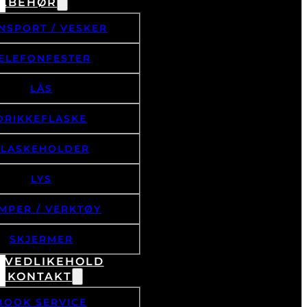
ILBEHØR
NSPORT / VESKER
ELEFONFESTER
LÅS
DRIKKEFLASKE
FLASKEHOLDER
LYS
MPER / VERKTØY
SKJERMER
& VEDLIKEHOLD
/ KONTAKT
BOOK SERVICE