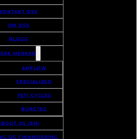
KONTAKT OSS
OM OSS
BLOGG
VÅRE MERKER
AMFLOW
SPECIALIZED
YETI CYCLES
BURGTEC
ABOUT US (EN)
NG OG FINANSIERING