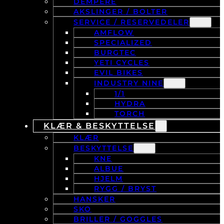
DEMPERE
AKSLINGER / BOLTER
SERVICE / RESERVEDELER
AMFLOW
SPECIALIZED
BURGTEC
YETI CYCLES
EVIL BIKES
INDUSTRY NINE
1/1
HYDRA
TORCH
KLÆR & BESKYTTELSE
KLÆR
BESKYTTELSE
KNE
ALBUE
HJELM
RYGG / BRYST
HANSKER
SKO
BRILLER / GOGGLES