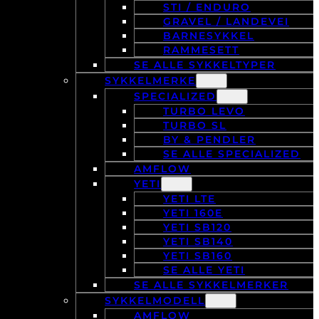
STI / ENDURO
GRAVEL / LANDEVEI
BARNESYKKEL
RAMMESETT
SE ALLE SYKKELTYPER
SYKKELMERKE
SPECIALIZED
TURBO LEVO
TURBO SL
BY & PENDLER
SE ALLE SPECIALIZED
AMFLOW
YETI
YETI LTE
YETI 160E
YETI SB120
YETI SB140
YETI SB160
SE ALLE YETI
SE ALLE SYKKELMERKER
SYKKELMODELL
AMFLOW