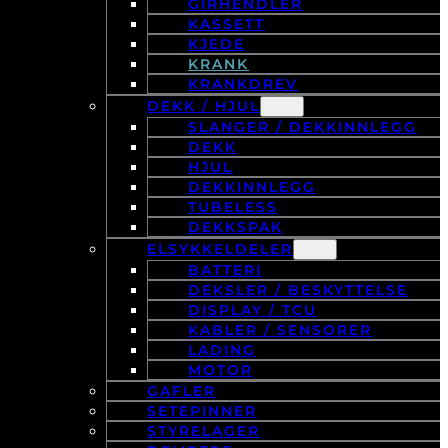
GIRHENDLER
KASSETT
KJEDE
KRANK
KRANKDREV
DEKK / HJUL
SLANGER / DEKKINNLEGG
DEKK
HJUL
DEKKINNLEGG
TUBELESS
DEKKSPAK
ELSYKKELDELER
BATTERI
DEKSLER / BESKYTTELSE
DISPLAY / TCU
KABLER / SENSORER
LADING
MOTOR
GAFLER
SETEPINNER
STYRELAGER