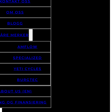
KONTAKT OSS
OM OSS
BLOGG
VÅRE MERKER
AMFLOW
SPECIALIZED
YETI CYCLES
BURGTEC
ABOUT US (EN)
NG OG FINANSIERING