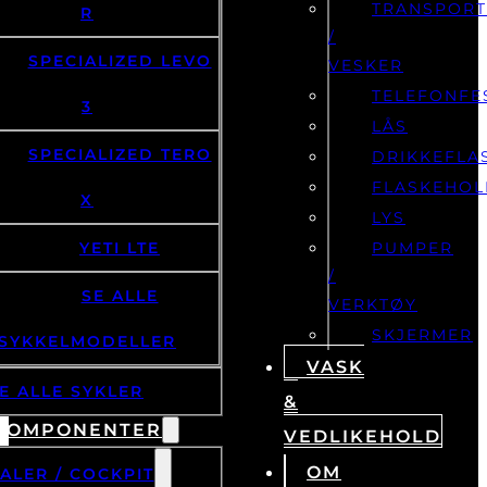
TRANSPOR
R
/
SPECIALIZED LEVO
VESKER
TELEFONFE
3
LÅS
SPECIALIZED TERO
DRIKKEFLA
FLASKEHOL
X
LYS
YETI LTE
PUMPER
/
SE ALLE
VERKTØY
SKJERMER
SYKKELMODELLER
VASK
E ALLE SYKLER
&
KOMPONENTER
VEDLIKEHOLD
OM
ALER / COCKPIT