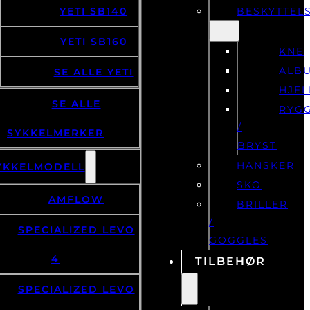
YETI SB140
BESKYTTEL
YETI SB160
KNE
ALB
SE ALLE YETI
HJE
SE ALLE
RYG
/
SYKKELMERKER
BRYST
HANSKER
YKKELMODELL
SKO
AMFLOW
BRILLER
/
SPECIALIZED LEVO
GOGGLES
4
TILBEHØR
SPECIALIZED LEVO