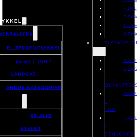
HJU
DEK
SYKKEL
TUB
SYKKELTYPE
DEK
ELSYKKELD
EL-TERRENGSYKKEL
BATT
EL-BY / TUR /
DEK
LANDEVEI
/
BESKYTTEL
ANDRE KATEGORIER
DISP
/
TCU
SE ALLE
KAB
/
SYKLER
SENSORER