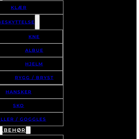
KLÆR
BESKYTTELSE
KNE
ALBUE
HJELM
RYGG / BRYST
HANSKER
SKO
ILLER / GOGGLES
ILBEHØR