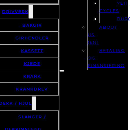
YETI
CYCLES
DRIVVERK
BUR
BAKGIR
ABOUT
US
GIRHENDLER
(EN)
BETALING
KASSETT
OG
KJEDE
FINANSIERING
KRANK
KRANKDREV
DEKK / HJUL
SLANGER /
DEKKINNLEGG