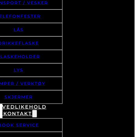
NSPORT / VESKER
ELEFONFESTER
LÅS
DRIKKEFLASKE
FLASKEHOLDER
LYS
MPER / VERKTØY
SKJERMER
& VEDLIKEHOLD
/ KONTAKT
BOOK SERVICE