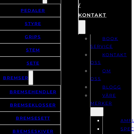
/
PEDALER
KONTAKT
STYRE
GRIPS
BOOK
SERVICE
STEM
KONTAKT
OSS
SETE
OM
BREMSER
OSS
BLOGG
BREMSEHENDLER
VÅRE
MERKER
BREMSEKLOSSER
BREMSESETT
AMF
SPEC
BREMSESKIVER