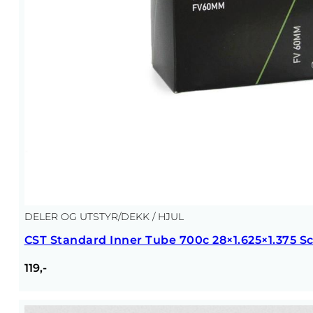
DELER OG UTSTYR
/
DEKK / HJUL
CST Standard Inner Tube 700c 28×1.625×1.375 
119,-