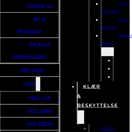
YETI
TURBO SL
CYCLES
BY &
EVIL
BIKES
PENDLER
IND
NINE
SE ALLE
SPECIALIZED
AMFLOW
YETI
KLÆR
&
YETI LTE
BESKYTTELSE
YETI 160E
YETI SB120
KLÆR