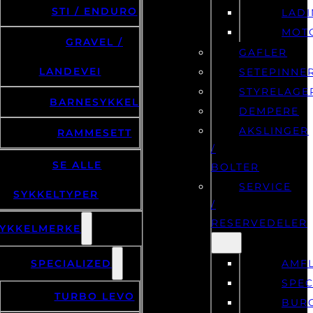
STI / ENDURO
LAD
MOT
GRAVEL /
GAFLER
LANDEVEI
SETEPINNE
STYRELAGE
BARNESYKKEL
DEMPERE
AKSLINGER
RAMMESETT
/
SE ALLE
BOLTER
SERVICE
SYKKELTYPER
/
RESERVEDELER
YKKELMERKE
SPECIALIZED
AMF
SPEC
TURBO LEVO
BUR