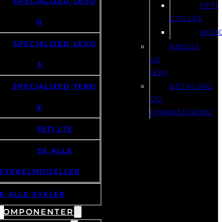
SPECIALIZED LEVO
YETI
CYCLES
R
BUR
SPECIALIZED LEVO
ABOUT
US
3
(EN)
SPECIALIZED TERO
BETALING
OG
X
FINANSIERING
YETI LTE
SE ALLE
SYKKELMODELLER
E ALLE SYKLER
KOMPONENTER