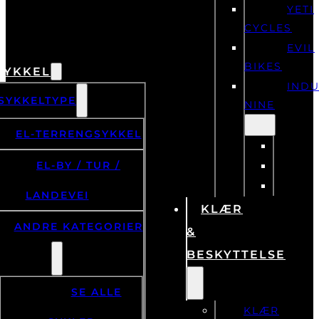
YETI
CYCLES
EVIL
BIKES
SYKKEL
IND
SYKKELTYPE
NINE
EL-TERRENGSYKKEL
EL-BY / TUR /
LANDEVEI
KLÆR
ANDRE KATEGORIER
&
BESKYTTELSE
SE ALLE
KLÆR