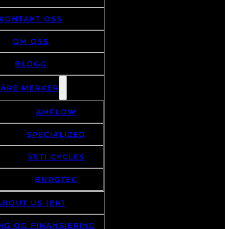
KONTAKT OSS
OM OSS
BLOGG
VÅRE MERKER
AMFLOW
SPECIALIZED
YETI CYCLES
BURGTEC
ABOUT US (EN)
NG OG FINANSIERING