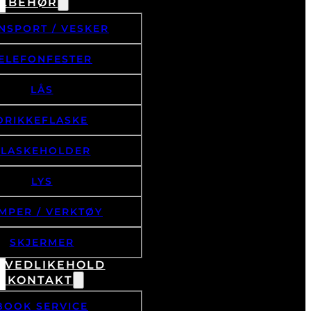
ILBEHØR
NSPORT / VESKER
ELEFONFESTER
LÅS
DRIKKEFLASKE
FLASKEHOLDER
LYS
MPER / VERKTØY
SKJERMER
& VEDLIKEHOLD
/ KONTAKT
BOOK SERVICE