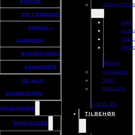
SYKLER
BESKYTTEL
STI / ENDURO
KNE
GRAVEL /
ALB
HJE
LANDEVEI
RYG
BARNESYKKEL
/
BRYST
RAMMESETT
HANSKER
SKO
SE ALLE
BRILLER
SYKKELTYPER
/
GOGGLES
YKKELMERKE
TILBEHØR
SPECIALIZED