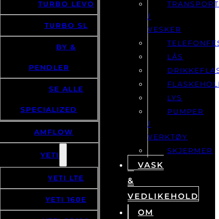
TURBO LEVO
TRANSPOR
/
TURBO SL
VESKER
TELEFONFE
BY &
LÅS
PENDLER
DRIKKEFLA
FLASKEHOL
SE ALLE
LYS
SPECIALIZED
PUMPER
/
AMFLOW
VERKTØY
SKJERMER
YETI
VASK
YETI LTE
&
VEDLIKEHOLD
YETI 160E
OM