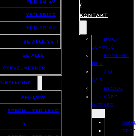
YETI SB120
/
YETI SB140
KONTAKT
YETI SB160
BOOK
SE ALLE YETI
SERVICE
SE ALLE
KONTAKT
OSS
SYKKELMERKER
OM
OSS
YKKELMODELL
BLOGG
VÅRE
AMFLOW
MERKER
SPECIALIZED LEVO
AMF
4
SPEC