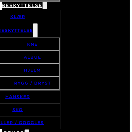
 BESKYTTELSE
KLÆR
BESKYTTELSE
KNE
ALBUE
HJELM
RYGG / BRYST
HANSKER
SKO
ILLER / GOGGLES