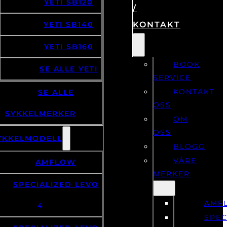
OM
YETI SB120
/
YETI SB140
KONTAKT
YETI SB160
BOOK
SE ALLE YETI
SERVICE
KONTAKT
SE ALLE
OSS
SYKKELMERKER
OM
OSS
YKKELMODELL
BLOGG
VÅRE
AMFLOW
MERKER
SPECIALIZED LEVO
AMF
4