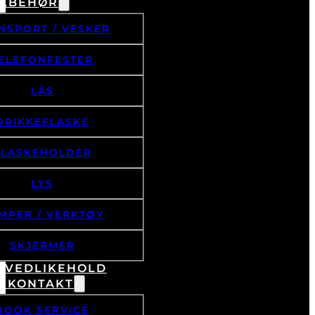
ILBEHØR
NSPORT / VESKER
ELEFONFESTER
LÅS
DRIKKEFLASKE
FLASKEHOLDER
LYS
MPER / VERKTØY
SKJERMER
& VEDLIKEHOLD
/ KONTAKT