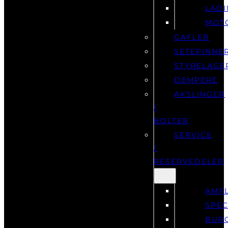
SENSORER
LAD
MOT
GAFLER
SETEPINNE
STYRELAGE
DEMPERE
AKSLINGER
/
BOLTER
SERVICE
/
RESERVEDELER
AMF
SPEC