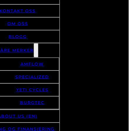
BOOK SERVICE
KONTAKT OSS
OM OSS
BLOGG
VÅRE MERKER
AMFLOW
SPECIALIZED
YETI CYCLES
BURGTEC
ABOUT US (EN)