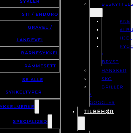
KLÆR
SYKLER
BESKYTTEL
STI / ENDURO
KNE
GRAVEL /
ALB
HJE
LANDEVEI
RYG
BARNESYKKEL
/
BRYST
RAMMESETT
HANSKER
SKO
SE ALLE
BRILLER
SYKKELTYPER
/
GOGGLES
YKKELMERKE
TILBEHØR
SPECIALIZED