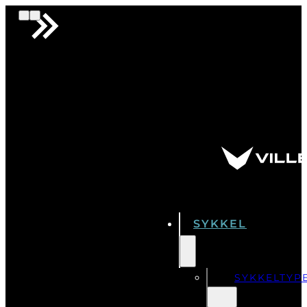
Fri frakt over 500,-
Finansiering
Premium Norsk Sykkelbutikk
Fri frakt over 500,-
Finansiering
Premium Norsk Sykkelbutikk
Fri frakt over 500,-
…
SYKKEL
SYKKELTYP