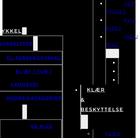
BUR
YETI
CYCLES
EVIL
BIKES
SYKKEL
IND
SYKKELTYPE
NINE
EL-TERRENGSYKKEL
EL-BY / TUR /
LANDEVEI
KLÆR
ANDRE KATEGORIER
&
BESKYTTELSE
SE ALLE