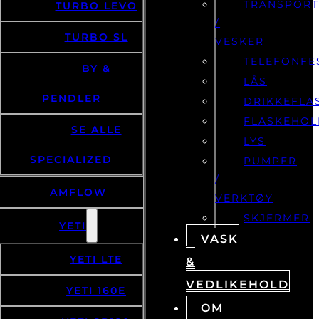
TRANSPOR
TURBO LEVO
/
TURBO SL
VESKER
TELEFONFE
BY &
LÅS
PENDLER
DRIKKEFLA
FLASKEHOL
SE ALLE
LYS
SPECIALIZED
PUMPER
/
AMFLOW
VERKTØY
SKJERMER
YETI
VASK
YETI LTE
&
VEDLIKEHOLD
YETI 160E