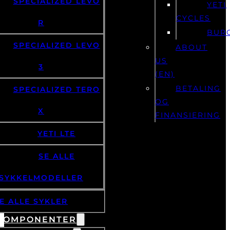
SPEC
SPECIALIZED LEVO
YETI
CYCLES
R
BUR
SPECIALIZED LEVO
ABOUT
US
3
(EN)
BETALING
SPECIALIZED TERO
OG
X
FINANSIERING
YETI LTE
SE ALLE
SYKKELMODELLER
E ALLE SYKLER
KOMPONENTER