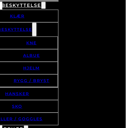
 BESKYTTELSE
KLÆR
BESKYTTELSE
KNE
ALBUE
HJELM
RYGG / BRYST
HANSKER
SKO
ILLER / GOGGLES