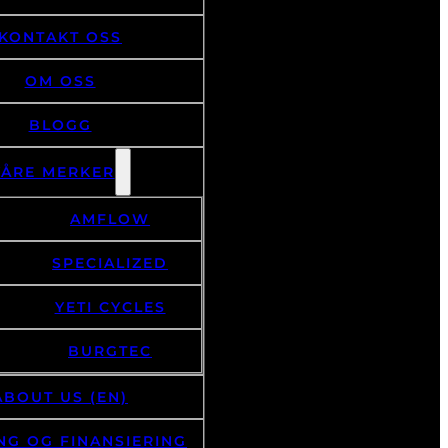
KONTAKT OSS
OM OSS
BLOGG
VÅRE MERKER
AMFLOW
SPECIALIZED
YETI CYCLES
BURGTEC
ABOUT US (EN)
NG OG FINANSIERING