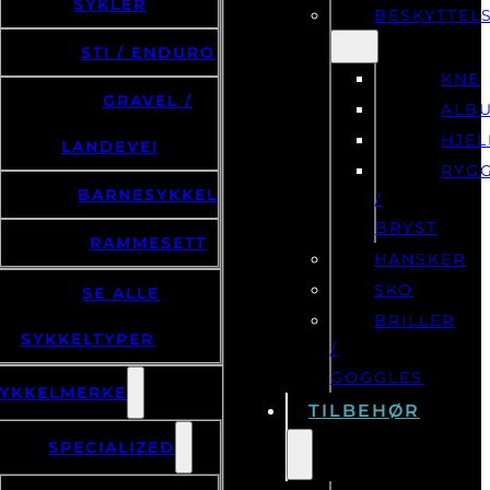
SYKLER
BESKYTTEL
STI / ENDURO
KNE
GRAVEL /
ALB
HJE
LANDEVEI
RYG
BARNESYKKEL
/
BRYST
RAMMESETT
HANSKER
SKO
SE ALLE
BRILLER
SYKKELTYPER
/
GOGGLES
YKKELMERKE
TILBEHØR
SPECIALIZED