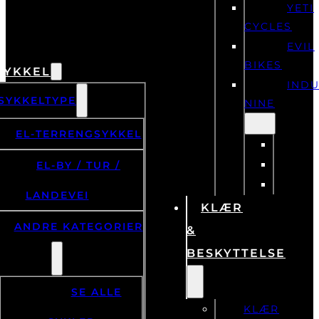
YETI
CYCLES
EVIL
BIKES
SYKKEL
IND
SYKKELTYPE
NINE
EL-TERRENGSYKKEL
EL-BY / TUR /
LANDEVEI
KLÆR
ANDRE KATEGORIER
&
BESKYTTELSE
SE ALLE
KLÆR