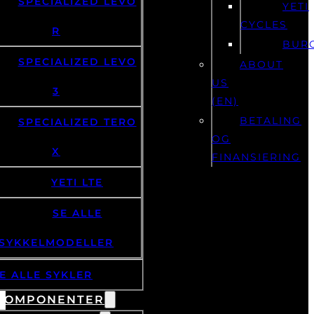
SPECIALIZED LEVO
YETI
CYCLES
R
BUR
SPECIALIZED LEVO
ABOUT
US
3
(EN)
BETALING
SPECIALIZED TERO
OG
X
FINANSIERING
YETI LTE
SE ALLE
SYKKELMODELLER
E ALLE SYKLER
KOMPONENTER