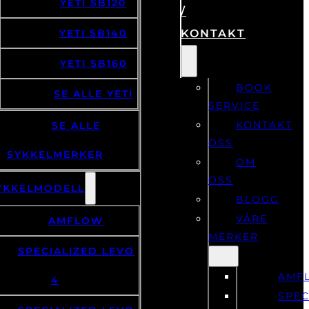
YETI SB120
/
YETI SB140
KONTAKT
YETI SB160
BOOK
SE ALLE YETI
SERVICE
KONTAKT
SE ALLE
OSS
SYKKELMERKER
OM
OSS
YKKELMODELL
BLOGG
VÅRE
AMFLOW
MERKER
SPECIALIZED LEVO
AMF
4
SPEC