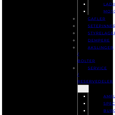
LAD
MOT
GAFLER
SETEPINNE
STYRELAGE
DEMPERE
AKSLINGER
/
BOLTER
SERVICE
/
RESERVEDELER
AMF
SPEC
BUR