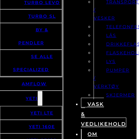
TRANSPOR
TURBO LEVO
/
TURBO SL
VESKER
TELEFONFE
BY &
LÅS
PENDLER
DRIKKEFLA
FLASKEHOL
SE ALLE
LYS
SPECIALIZED
PUMPER
/
AMFLOW
VERKTØY
SKJERMER
YETI
VASK
YETI LTE
&
VEDLIKEHOLD
YETI 160E
OM