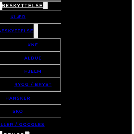
 BESKYTTELSE
KLÆR
BESKYTTELSE
KNE
ALBUE
HJELM
RYGG / BRYST
HANSKER
SKO
ILLER / GOGGLES