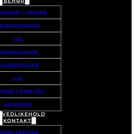
ILBEHØR
NSPORT / VESKER
ELEFONFESTER
LÅS
DRIKKEFLASKE
FLASKEHOLDER
LYS
MPER / VERKTØY
SKJERMER
& VEDLIKEHOLD
/ KONTAKT
BOOK SERVICE