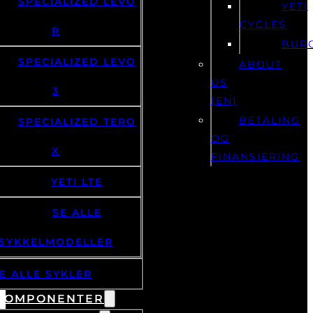
SPECIALIZED LEVO
YETI
CYCLES
R
BUR
SPECIALIZED LEVO
ABOUT
US
3
(EN)
BETALING
SPECIALIZED TERO
OG
X
FINANSIERING
YETI LTE
SE ALLE
SYKKELMODELLER
E ALLE SYKLER
KOMPONENTER