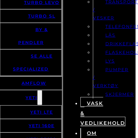
TRANSPOR
TURBO LEVO
/
TURBO SL
VESKER
TELEFONFE
BY &
LÅS
PENDLER
DRIKKEFLA
FLASKEHOL
SE ALLE
LYS
SPECIALIZED
PUMPER
/
AMFLOW
VERKTØY
SKJERMER
YETI
VASK
YETI LTE
&
VEDLIKEHOLD
YETI 160E
OM