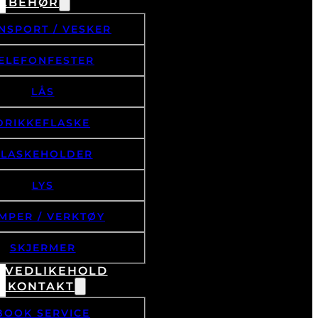
ILBEHØR
NSPORT / VESKER
ELEFONFESTER
LÅS
DRIKKEFLASKE
FLASKEHOLDER
LYS
MPER / VERKTØY
SKJERMER
& VEDLIKEHOLD
/ KONTAKT
BOOK SERVICE