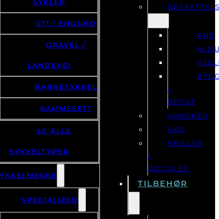
SYKLER
BESKYTTEL
STI / ENDURO
KNE
GRAVEL /
ALB
HJE
LANDEVEI
RYG
BARNESYKKEL
/
BRYST
RAMMESETT
HANSKER
SKO
SE ALLE
BRILLER
SYKKELTYPER
/
GOGGLES
YKKELMERKE
TILBEHØR
SPECIALIZED