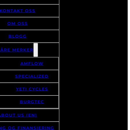
KONTAKT OSS
OM OSS
BLOGG
VÅRE MERKER
AMFLOW
SPECIALIZED
YETI CYCLES
BURGTEC
ABOUT US (EN)
NG OG FINANSIERING