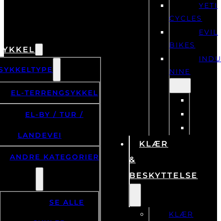
YETI
CYCLES
EVIL
BIKES
SYKKEL
IND
SYKKELTYPE
NINE
EL-TERRENGSYKKEL
EL-BY / TUR /
LANDEVEI
KLÆR
ANDRE KATEGORIER
&
BESKYTTELSE
SE ALLE
KLÆR