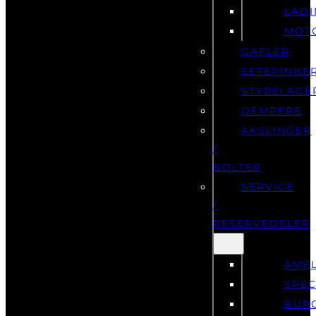
LAD
MOT
GAFLER
SETEPINNE
STYRELAGE
DEMPERE
AKSLINGER
/
BOLTER
SERVICE
/
RESERVEDELER
AMF
SPEC
BUR