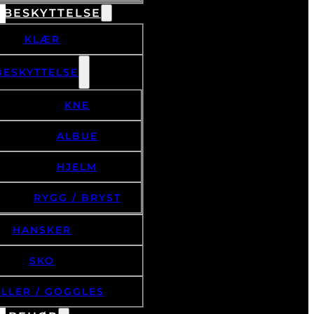
 BESKYTTELSE
KLÆR
BESKYTTELSE
KNE
ALBUE
HJELM
RYGG / BRYST
HANSKER
SKO
ILLER / GOGGLES