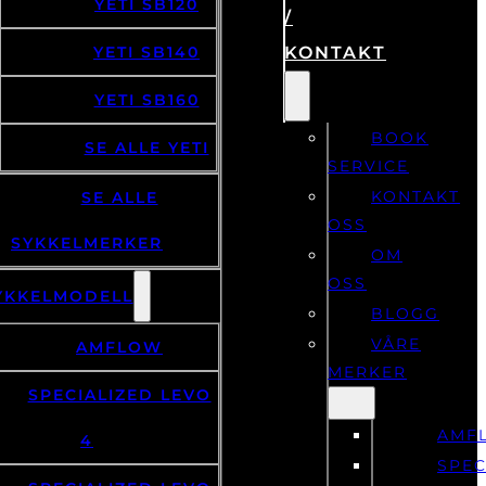
YETI SB120
/
YETI SB140
KONTAKT
YETI SB160
BOOK
SE ALLE YETI
SERVICE
KONTAKT
SE ALLE
OSS
SYKKELMERKER
OM
OSS
YKKELMODELL
BLOGG
VÅRE
AMFLOW
MERKER
SPECIALIZED LEVO
AMF
4
SPEC