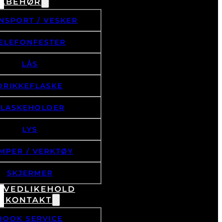
ILBEHØR
NSPORT / VESKER
ELEFONFESTER
LÅS
DRIKKEFLASKE
FLASKEHOLDER
LYS
MPER / VERKTØY
SKJERMER
& VEDLIKEHOLD
/ KONTAKT
BOOK SERVICE