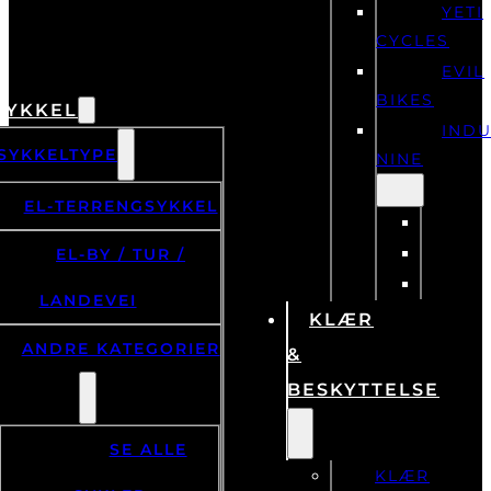
YETI
CYCLES
EVIL
BIKES
SYKKEL
IND
SYKKELTYPE
NINE
EL-TERRENGSYKKEL
EL-BY / TUR /
LANDEVEI
KLÆR
ANDRE KATEGORIER
&
BESKYTTELSE
SE ALLE
KLÆR