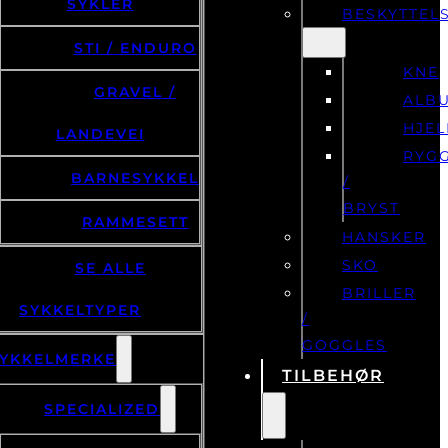
SYKLER
BESKYTTEL
STI / ENDURO
KNE
GRAVEL /
ALB
HJE
LANDEVEI
RYG
BARNESYKKEL
/
BRYST
RAMMESETT
HANSKER
SKO
SE ALLE
BRILLER
SYKKELTYPER
/
GOGGLES
YKKELMERKE
TILBEHØR
SPECIALIZED