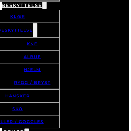
 BESKYTTELSE
KLÆR
BESKYTTELSE
KNE
ALBUE
HJELM
RYGG / BRYST
HANSKER
SKO
ILLER / GOGGLES