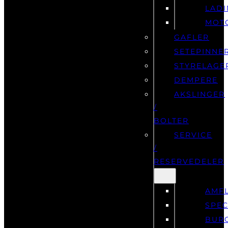
LAD
MOT
GAFLER
SETEPINNE
STYRELAGE
DEMPERE
AKSLINGER
/
BOLTER
SERVICE
/
RESERVEDELER
AMF
SPEC
BUR