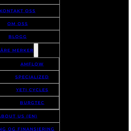
KONTAKT OSS
OM OSS
BLOGG
VÅRE MERKER
AMFLOW
SPECIALIZED
YETI CYCLES
BURGTEC
ABOUT US (EN)
NG OG FINANSIERING