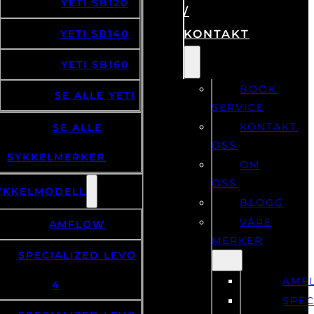
YETI SB120
/
YETI SB140
KONTAKT
YETI SB160
BOOK
SE ALLE YETI
SERVICE
KONTAKT
SE ALLE
OSS
SYKKELMERKER
OM
OSS
YKKELMODELL
BLOGG
VÅRE
AMFLOW
MERKER
SPECIALIZED LEVO
AMF
4
SPEC