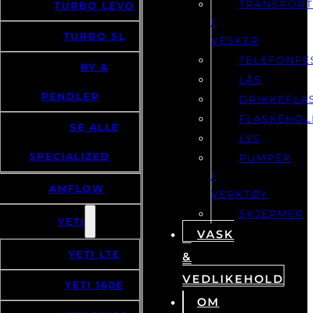
TRANSPOR
TURBO LEVO
/
TURBO SL
VESKER
TELEFONFE
BY &
LÅS
PENDLER
DRIKKEFLA
FLASKEHOL
SE ALLE
LYS
SPECIALIZED
PUMPER
/
AMFLOW
VERKTØY
SKJERMER
YETI
VASK
YETI LTE
&
VEDLIKEHOLD
YETI 160E
OM