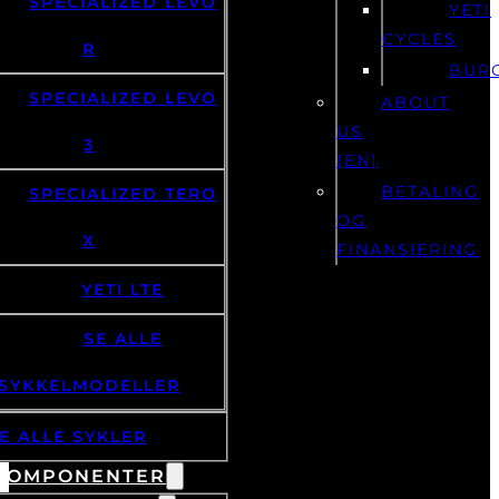
SPECIALIZED LEVO
YETI
CYCLES
R
BUR
SPECIALIZED LEVO
ABOUT
US
3
(EN)
BETALING
SPECIALIZED TERO
OG
X
FINANSIERING
YETI LTE
SE ALLE
SYKKELMODELLER
E ALLE SYKLER
KOMPONENTER