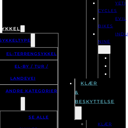
YETI
CYCLES
EVIL
BIKES
SYKKEL
IND
SYKKELTYPE
NINE
EL-TERRENGSYKKEL
EL-BY / TUR /
LANDEVEI
KLÆR
ANDRE KATEGORIER
&
BESKYTTELSE
SE ALLE
KLÆR