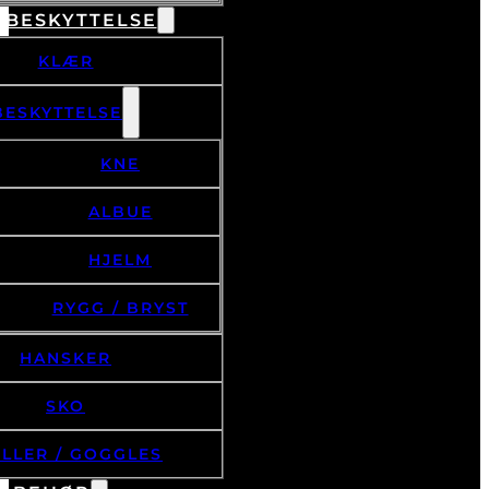
 BESKYTTELSE
KLÆR
BESKYTTELSE
KNE
ALBUE
HJELM
RYGG / BRYST
HANSKER
SKO
ILLER / GOGGLES