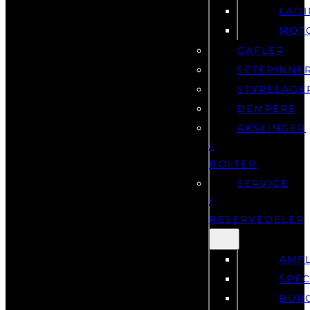
LAD
MOT
GAFLER
SETEPINNE
STYRELAGE
DEMPERE
AKSLINGER
/
BOLTER
SERVICE
/
RESERVEDELER
AMF
SPEC
BUR