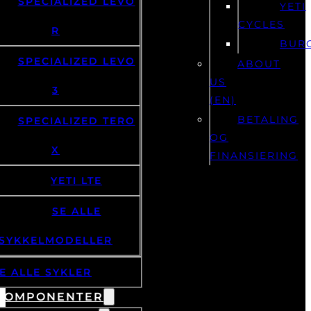
SPECIALIZED LEVO
YETI
CYCLES
R
BUR
SPECIALIZED LEVO
ABOUT
US
3
(EN)
BETALING
SPECIALIZED TERO
OG
X
FINANSIERING
YETI LTE
SE ALLE
SYKKELMODELLER
E ALLE SYKLER
KOMPONENTER