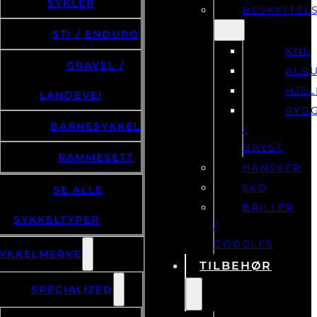
SYKLER
BESKYTTEL
STI / ENDURO
KNE
GRAVEL /
ALB
HJE
LANDEVEI
RYG
BARNESYKKEL
/
BRYST
RAMMESETT
HANSKER
SKO
SE ALLE
BRILLER
SYKKELTYPER
/
GOGGLES
YKKELMERKE
TILBEHØR
SPECIALIZED