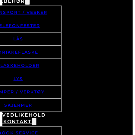
ILBEHØR
NSPORT / VESKER
ELEFONFESTER
LÅS
DRIKKEFLASKE
FLASKEHOLDER
LYS
MPER / VERKTØY
SKJERMER
& VEDLIKEHOLD
/ KONTAKT
BOOK SERVICE