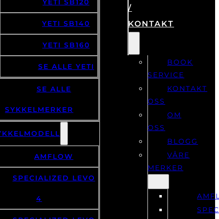
YETI SB120
/
YETI SB140
KONTAKT
YETI SB160
BOOK
SE ALLE YETI
SERVICE
KONTAKT
SE ALLE
OSS
SYKKELMERKER
OM
OSS
YKKELMODELL
BLOGG
VÅRE
AMFLOW
MERKER
SPECIALIZED LEVO
AMF
4
SPEC