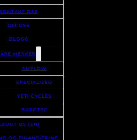
KONTAKT OSS
OM OSS
BLOGG
VÅRE MERKER
AMFLOW
SPECIALIZED
YETI CYCLES
BURGTEC
ABOUT US (EN)
NG OG FINANSIERING