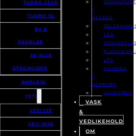
TRANSPOR
TURBO LEVO
/
TURBO SL
VESKER
TELEFONFE
BY &
LÅS
PENDLER
DRIKKEFLA
FLASKEHOL
SE ALLE
LYS
SPECIALIZED
PUMPER
/
AMFLOW
VERKTØY
SKJERMER
YETI
VASK
YETI LTE
&
VEDLIKEHOLD
YETI 160E
OM