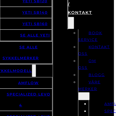
YETI SB120
/
YETI SB140
KONTAKT
YETI SB160
BOOK
SE ALLE YETI
SERVICE
KONTAKT
SE ALLE
OSS
SYKKELMERKER
OM
OSS
YKKELMODELL
BLOGG
VÅRE
AMFLOW
MERKER
SPECIALIZED LEVO
AMF
4
SPEC