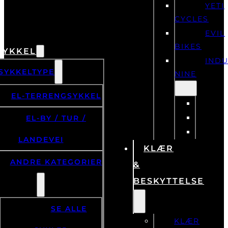
YETI
CYCLES
EVIL
BIKES
SYKKEL
IND
SYKKELTYPE
NINE
EL-TERRENGSYKKEL
EL-BY / TUR /
LANDEVEI
KLÆR
ANDRE KATEGORIER
&
BESKYTTELSE
SE ALLE
KLÆR