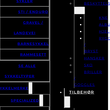
SYKLER
BESKYTTEL
STI / ENDURO
KNE
GRAVEL /
ALB
HJE
LANDEVEI
RYG
BARNESYKKEL
/
BRYST
RAMMESETT
HANSKER
SKO
SE ALLE
BRILLER
SYKKELTYPER
/
GOGGLES
YKKELMERKE
TILBEHØR
SPECIALIZED