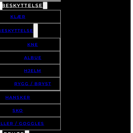
 BESKYTTELSE
KLÆR
BESKYTTELSE
KNE
ALBUE
HJELM
RYGG / BRYST
HANSKER
SKO
ILLER / GOGGLES