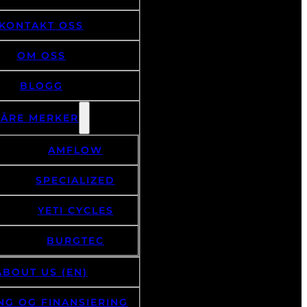
KONTAKT OSS
OM OSS
BLOGG
VÅRE MERKER
AMFLOW
SPECIALIZED
YETI CYCLES
BURGTEC
ABOUT US (EN)
NG OG FINANSIERING