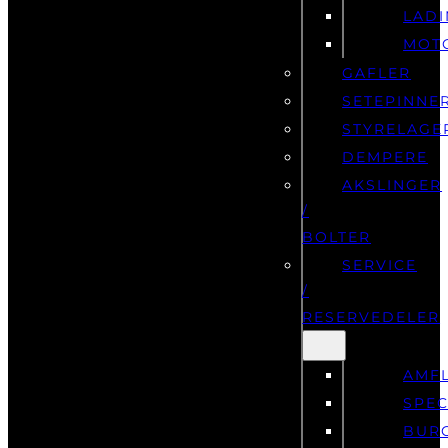
LAD
MOT
GAFLER
SETEPINNE
STYRELAGE
DEMPERE
AKSLINGER
/
BOLTER
SERVICE
/
RESERVEDELER
AMF
SPEC
BUR