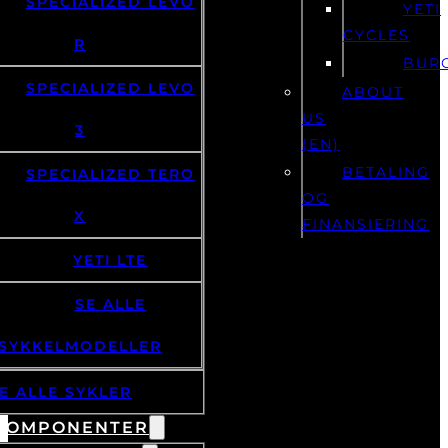
SPECIALIZED LEVO
YETI
CYCLES
R
BUR
SPECIALIZED LEVO
ABOUT
US
3
(EN)
BETALING
SPECIALIZED TERO
OG
X
FINANSIERING
YETI LTE
SE ALLE
SYKKELMODELLER
E ALLE SYKLER
KOMPONENTER