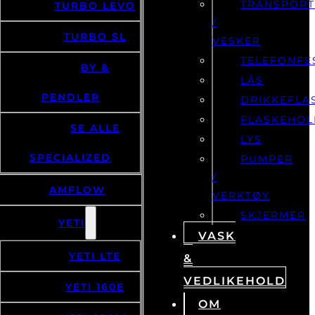
TRANSPOR
TURBO LEVO
/
TURBO SL
VESKER
TELEFONFE
BY &
LÅS
PENDLER
DRIKKEFLA
FLASKEHOL
SE ALLE
LYS
SPECIALIZED
PUMPER
/
AMFLOW
VERKTØY
SKJERMER
YETI
VASK
YETI LTE
&
VEDLIKEHOLD
YETI 160E
OM