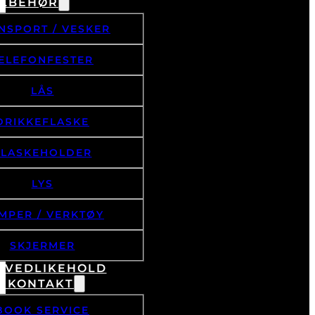
ILBEHØR
NSPORT / VESKER
ELEFONFESTER
LÅS
DRIKKEFLASKE
FLASKEHOLDER
LYS
MPER / VERKTØY
SKJERMER
& VEDLIKEHOLD
/ KONTAKT
BOOK SERVICE