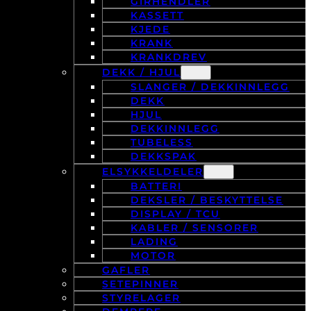
GIRHENDLER
KASSETT
KJEDE
KRANK
KRANKDREV
DEKK / HJUL
SLANGER / DEKKINNLEGG
DEKK
HJUL
DEKKINNLEGG
TUBELESS
DEKKSPAK
ELSYKKELDELER
BATTERI
DEKSLER / BESKYTTELSE
DISPLAY / TCU
KABLER / SENSORER
LADING
MOTOR
GAFLER
SETEPINNER
STYRELAGER