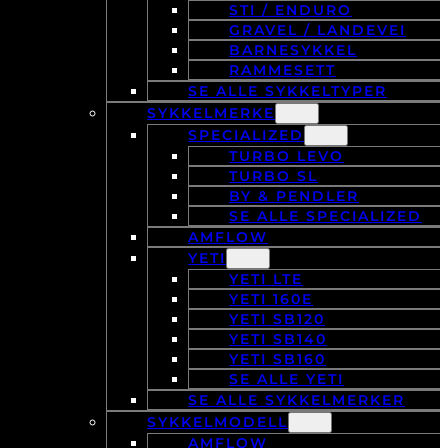
STI / ENDURO
GRAVEL / LANDEVEI
BARNESYKKEL
RAMMESETT
SE ALLE SYKKELTYPER
SYKKELMERKE
SPECIALIZED
TURBO LEVO
TURBO SL
BY & PENDLER
SE ALLE SPECIALIZED
AMFLOW
YETI
YETI LTE
YETI 160E
YETI SB120
YETI SB140
YETI SB160
SE ALLE YETI
SE ALLE SYKKELMERKER
SYKKELMODELL
AMFLOW