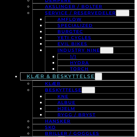
DEMPERE
AKSLINGER / BOLTER
SERVICE / RESERVEDELER
AMFLOW
SPECIALIZED
BURGTEC
YETI CYCLES
EVIL BIKES
INDUSTRY NINE
1/1
HYDRA
TORCH
KLÆR & BESKYTTELSE
KLÆR
BESKYTTELSE
KNE
ALBUE
HJELM
RYGG / BRYST
HANSKER
SKO
BRILLER / GOGGLES