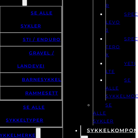
R
SE ALLE
SPEC
LEVO
SYKLER
3
SPEC
STI / ENDURO
TERO
GRAVEL /
X
YETI
LANDEVEI
LTE
BARNESYKKEL
SE
ALLE
RAMMESETT
SYKKELMO
SE
SE ALLE
ALLE
SYKKELTYPER
SYKLER
SYKKELKOMPON
YKKELMERKE