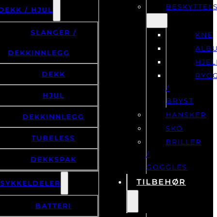
BESKYTTEL
DEKK / HJUL
SLANGER /
KNE
ALB
DEKKINNLEGG
HJE
DEKK
RYG
/
HJUL
BRYST
HANSKER
DEKKINNLEGG
SKO
TUBELESS
BRILLER
/
DEKKSPAK
GOGGLES
TILBEHØR
LSYKKELDELER
BATTERI