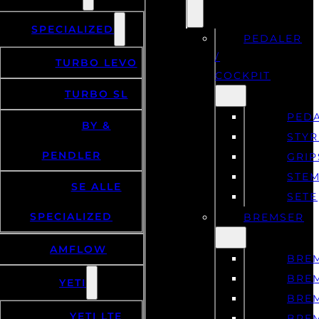
SPECIALIZED
PEDALER
/
TURBO LEVO
COCKPIT
TURBO SL
PED
BY &
STYR
PENDLER
GRIP
STE
SE ALLE
SETE
SPECIALIZED
BREMSER
AMFLOW
BRE
BRE
YETI
BRE
YETI LTE
BRE