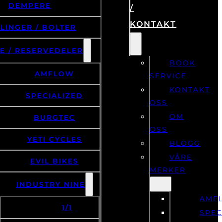
DEMPERE
/
KONTAKT
LINGER / BOLTER
E / RESERVEDELER
BOOK
AMFLOW
SERVICE
KONTAKT
SPECIALIZED
OSS
OM
BURGTEC
OSS
YETI CYCLES
BLOGG
VÅRE
EVIL BIKES
MERKER
INDUSTRY NINE
AMF
1/1
SPEC