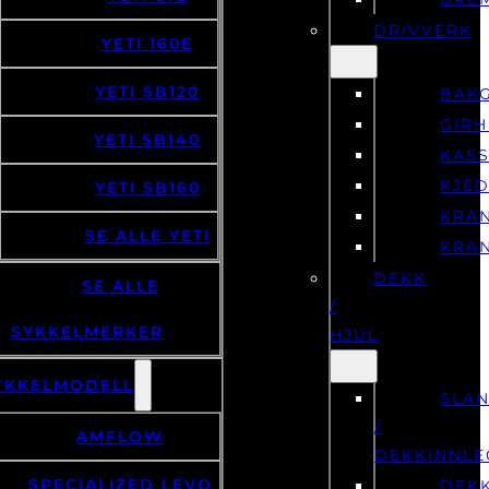
DRIVVERK
YETI 160E
YETI SB120
BAKG
GIR
YETI SB140
KASS
KJE
YETI SB160
KRA
SE ALLE YETI
KRA
DEKK
SE ALLE
/
SYKKELMERKER
HJUL
YKKELMODELL
SLA
/
AMFLOW
DEKKINNLE
SPECIALIZED LEVO
DEK