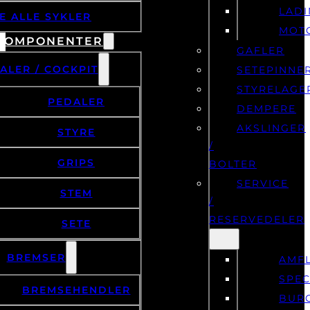
LAD
E ALLE SYKLER
MOT
KOMPONENTER
GAFLER
ALER / COCKPIT
SETEPINNE
STYRELAGE
PEDALER
DEMPERE
AKSLINGER
STYRE
/
GRIPS
BOLTER
SERVICE
STEM
/
RESERVEDELER
SETE
BREMSER
AMF
SPEC
BREMSEHENDLER
BUR