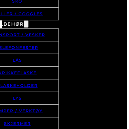
SKO
ILLER / GOGGLES
ILBEHØR
NSPORT / VESKER
ELEFONFESTER
LÅS
DRIKKEFLASKE
FLASKEHOLDER
LYS
MPER / VERKTØY
SKJERMER