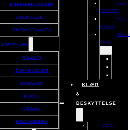
YETI
BREMSEKLOSSER
CYCLES
BREMSESETT
EVIL
BIKES
BREMSESKIVER
IND
NINE
DRIVVERK
BAKGIR
GIRHENDLER
KASSETT
KLÆR
&
KJEDE
BESKYTTELSE
KRANK
KRANKDREV
KLÆR