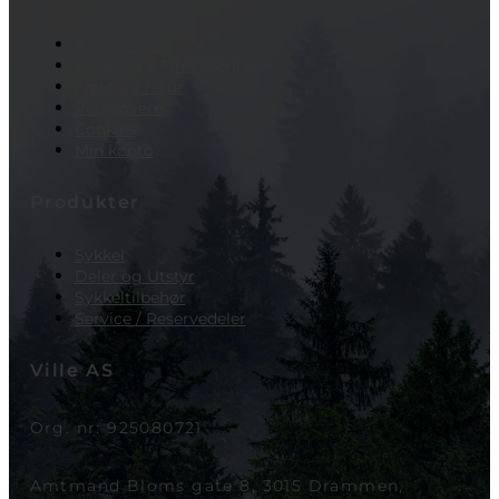
Kjøpsvilkår
Betaling & Finansiering
Frakt og retur
Personvern
Cookies
Min konto
Produkter
Sykkel
Deler og Utstyr
Sykkeltilbehør
Service / Reservedeler
Ville AS
Org. nr: 925080721
Amtmand Bloms gate 8, 3015 Drammen,