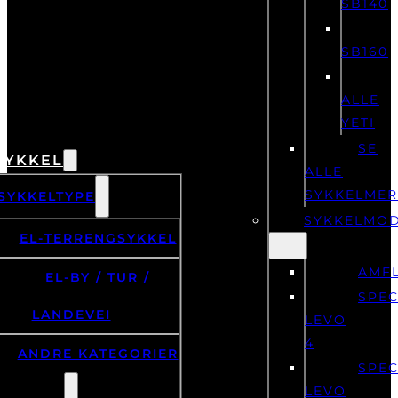
SB140
SB160
ALLE
YETI
SE
SYKKEL
ALLE
SYKKELME
SYKKELTYPE
SYKKELMOD
EL-TERRENGSYKKEL
AMF
EL-BY / TUR /
SPEC
LANDEVEI
LEVO
4
ANDRE KATEGORIER
SPEC
LEVO