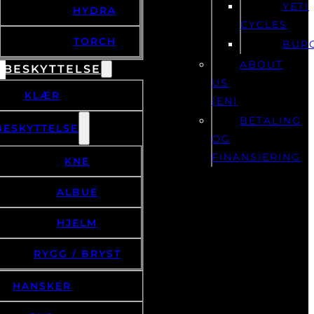
YETI
HYDRA
CYCLES
TORCH
BUR
ABOUT
 BESKYTTELSE
US
KLÆR
(EN)
BETALING
BESKYTTELSE
OG
FINANSIERING
KNE
ALBUE
HJELM
RYGG / BRYST
HANSKER