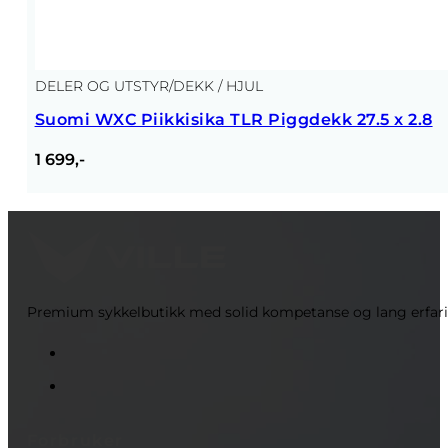
DELER OG UTSTYR
/
DEKK / HJUL
Suomi WXC Piikkisika TLR Piggdekk 27.5 x 2.8
1 699,-
Premium sykkelbutikk med solid kompetanse og lang erfaring 
Forbruker