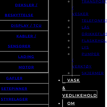
TRANSPOR
DEKSLER /
/
VESKER
BESKYTTELSE
TELEFONFE
DISPLAY / TCU
LÅS
DRIKKEFLA
KABLER /
FLASKEHOL
SENSORER
LYS
PUMPER
LADING
/
VERKTØY
MOTOR
SKJERMER
GAFLER
VASK
&
SETEPINNER
VEDLIKEHOLD
STYRELAGER
OM