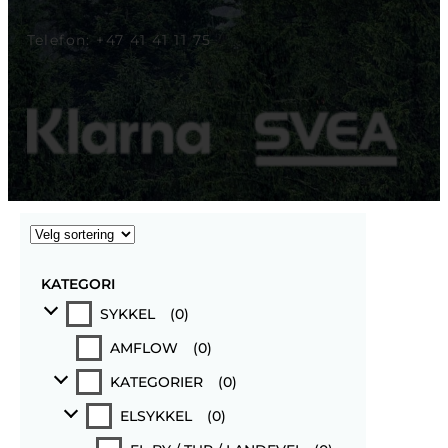
Telefon: +47 41 41 11 75
KATEGORI
SYKKEL
(
0
)
AMFLOW
(
0
)
KATEGORIER
(
0
)
ELSYKKEL
(
0
)