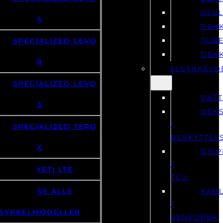
HJU
4
DEK
TUB
SPECIALIZED LEVO
DEK
R
ELSYKKELD
SPECIALIZED LEVO
BATT
3
DEK
/
SPECIALIZED TERO
BESKYTTEL
X
DISP
/
YETI LTE
TCU
SE ALLE
KAB
/
SYKKELMODELLER
SENSORER