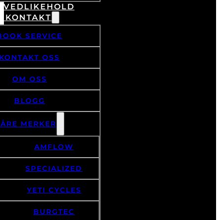
& VEDLIKEHOLD
/ KONTAKT
BOOK SERVICE
KONTAKT OSS
OM OSS
BLOGG
VÅRE MERKER
AMFLOW
SPECIALIZED
YETI CYCLES
BURGTEC