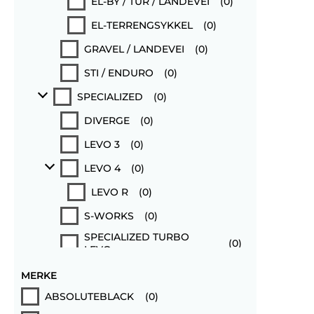
EL-BY / TUR / LANDEVEI
(
0
)
EL-TERRENGSYKKEL
(
0
)
GRAVEL / LANDEVEI
(
0
)
STI / ENDURO
(
0
)
SPECIALIZED
(
0
)
DIVERGE
(
0
)
LEVO 3
(
0
)
LEVO 4
(
0
)
LEVO R
(
0
)
S-WORKS
(
0
)
SPECIALIZED TURBO
(
0
)
LEVO
SPECIALIZED TURBO SL
(
0
)
MERKE
STATUS
(
0
)
ABSOLUTEBLACK
(
0
)