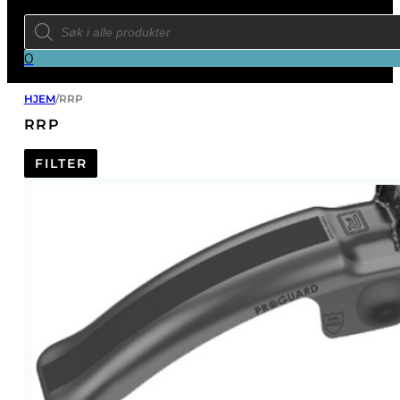
Products
search
0
HJEM
/
RRP
RRP
FILTER