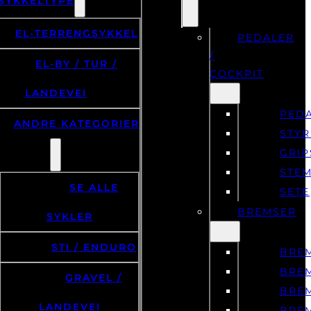
SYKKELTYPE
EL-TERRENGSYKKEL
PEDALER
/
EL-BY / TUR /
COCKPIT
LANDEVEI
PED
ANDRE KATEGORIER
STYR
GRIP
STE
SE ALLE
SETE
BREMSER
SYKLER
STI / ENDURO
BRE
BRE
GRAVEL /
BRE
LANDEVEI
BRE