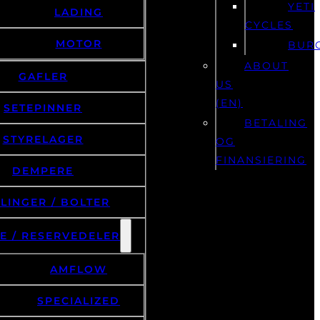
YETI
LADING
CYCLES
MOTOR
BUR
ABOUT
GAFLER
US
(EN)
SETEPINNER
BETALING
STYRELAGER
OG
FINANSIERING
DEMPERE
LINGER / BOLTER
E / RESERVEDELER
AMFLOW
SPECIALIZED