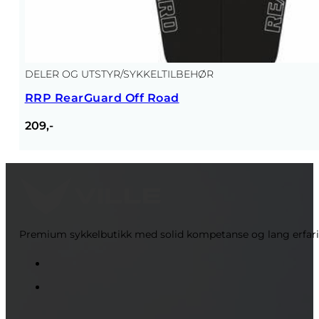
DELER OG UTSTYR
/
SYKKELTILBEHØR
RRP RearGuard Off Road
209,-
Premium sykkelbutikk med solid kompetanse og lang erfaring 