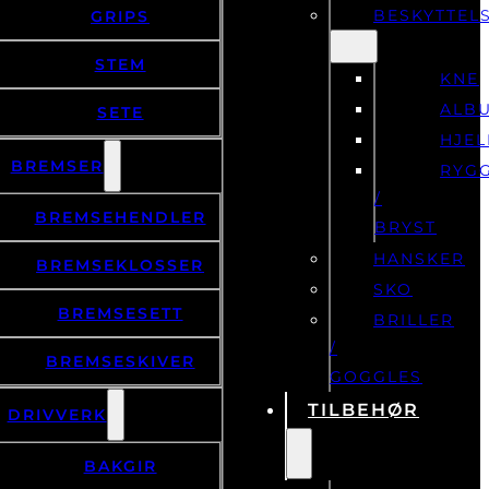
BESKYTTEL
GRIPS
STEM
KNE
ALB
SETE
HJE
BREMSER
RYG
/
BREMSEHENDLER
BRYST
HANSKER
BREMSEKLOSSER
SKO
BREMSESETT
BRILLER
/
BREMSESKIVER
GOGGLES
TILBEHØR
DRIVVERK
BAKGIR