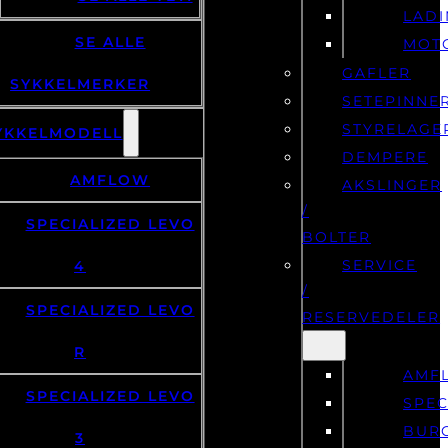
LAD
SE ALLE
MOT
GAFLER
SYKKELMERKER
SETEPINNE
STYRELAGE
YKKELMODELL
DEMPERE
AMFLOW
AKSLINGER
/
SPECIALIZED LEVO
BOLTER
SERVICE
4
/
SPECIALIZED LEVO
RESERVEDELER
R
AMF
SPECIALIZED LEVO
SPEC
BUR
3