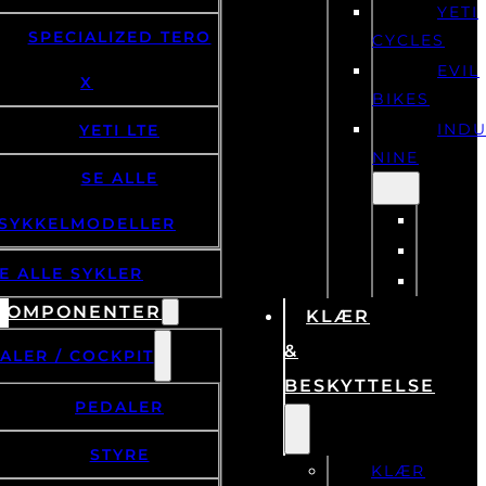
YETI
SPECIALIZED TERO
CYCLES
EVIL
X
BIKES
IND
YETI LTE
NINE
SE ALLE
SYKKELMODELLER
E ALLE SYKLER
KOMPONENTER
KLÆR
&
ALER / COCKPIT
BESKYTTELSE
PEDALER
STYRE
KLÆR