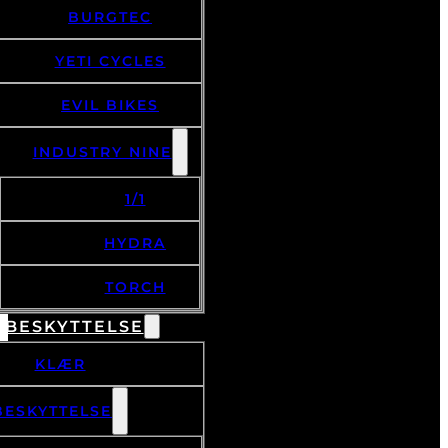
BURGTEC
YETI CYCLES
EVIL BIKES
INDUSTRY NINE
1/1
HYDRA
TORCH
 BESKYTTELSE
KLÆR
BESKYTTELSE