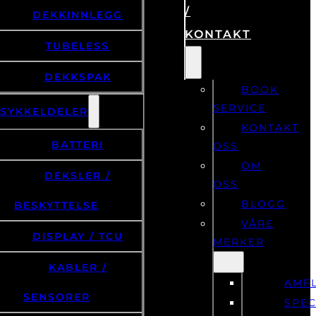
/
DEKKINNLEGG
KONTAKT
TUBELESS
DEKKSPAK
BOOK
SERVICE
LSYKKELDELER
KONTAKT
BATTERI
OSS
OM
DEKSLER /
OSS
BLOGG
BESKYTTELSE
VÅRE
DISPLAY / TCU
MERKER
KABLER /
AMF
SENSORER
SPEC