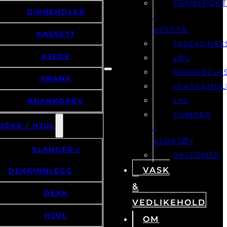
TRANSPOR
GIRHENDLER
/
VESKER
KASSETT
TELEFONFE
KJEDE
LÅS
DRIKKEFLA
KRANK
FLASKEHOL
LYS
KRANKDREV
PUMPER
DEKK / HJUL
/
VERKTØY
SLANGER /
SKJERMER
VASK
DEKKINNLEGG
&
DEKK
VEDLIKEHOLD
HJUL
OM