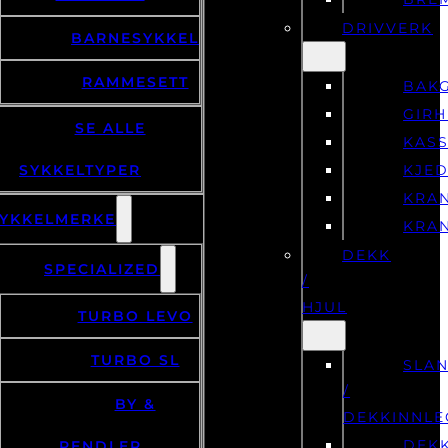
DRIVVERK
BARNESYKKEL
RAMMESETT
BAKG
GIR
SE ALLE
KASS
SYKKELTYPER
KJE
KRA
YKKELMERKE
KRA
DEKK
SPECIALIZED
/
HJUL
TURBO LEVO
TURBO SL
SLA
/
BY &
DEKKINNLE
DEK
PENDLER