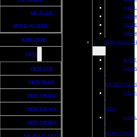
HJU
SE ALLE
DEK
TUB
SPECIALIZED
DEK
AMFLOW
ELSYKKELD
YETI
BATT
YETI LTE
DEK
/
YETI 160E
BESKYTTEL
DISP
YETI SB120
/
YETI SB140
TCU
KAB
YETI SB160
/
SENSORER
SE ALLE YETI