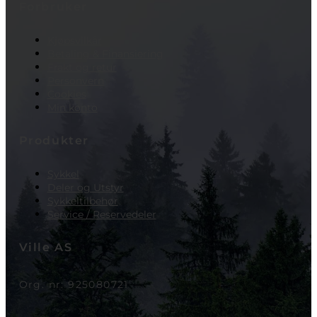
Forbruker
Kjøpsvilkår
Betaling & Finansiering
Frakt og retur
Personvern
Cookies
Min konto
Produkter
Sykkel
Deler og Utstyr
Sykkeltilbehør
Service / Reservedeler
Ville AS
Org. nr: 925080721