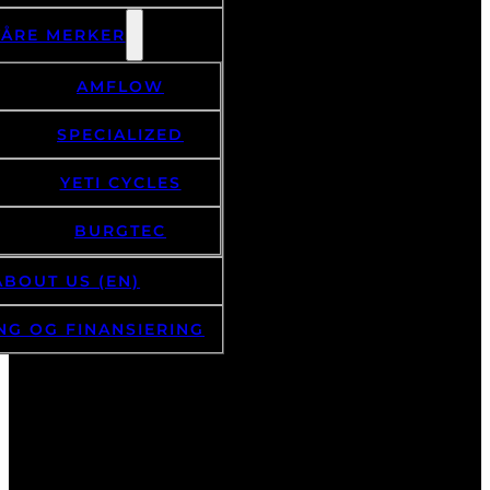
VÅRE MERKER
AMFLOW
SPECIALIZED
YETI CYCLES
BURGTEC
ABOUT US (EN)
NG OG FINANSIERING