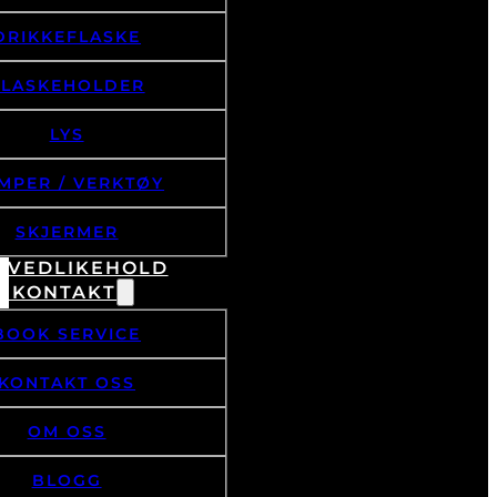
DRIKKEFLASKE
FLASKEHOLDER
LYS
MPER / VERKTØY
SKJERMER
& VEDLIKEHOLD
/ KONTAKT
BOOK SERVICE
KONTAKT OSS
OM OSS
BLOGG